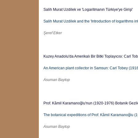
Salih Murat Uzdilek ve 'Logaritmanın Türkiye'ye Girişi'
Salih Murat Uzdilek and the 'Introduction of logarithms in
Şeref Etker
Kuzey Anadolu'da Amerikalı Bir Bitki Toplayıcısı: Carl T
An American plant collector in Samsun: Carl Tobey (1918
Asuman Baytop
Prof. Kâmil Karamanoğlu'nun (1920-1976) Botanik Gezile
The botanical expeditions of Prof. Kâmil Karamanoğlu (19
Asuman Baytop