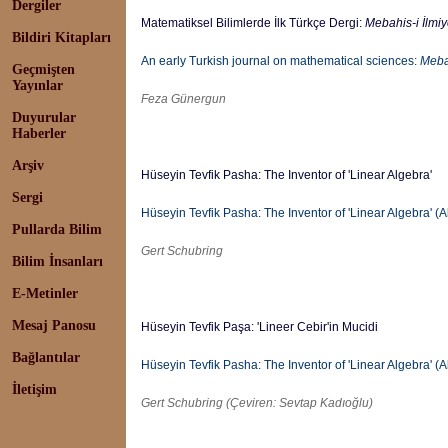
Dergiler
Matematiksel Bilimlerde İlk Türkçe Dergi:
Mebahis-i İlmi
Bildiri Kitapları
An early Turkish journal on mathematical sciences:
Meba
Geçmişten
Yayınlar
Feza Günergun
Duyurular
Haberler
Arşiv
Hüseyin Tevfik Pasha: The Inventor of 'Linear Algebra'
Sergi
Hüseyin Tevfik Pasha: The Inventor of 'Linear Algebra' (A
Pullarda Bilim
Gert Schubring
Bilim İnsanları
E-Metinler
Mesaj Panosu
Hüseyin Tevfik Paşa: 'Lineer Cebir'in Mucidi
Bağlantılar
Hüseyin Tevfik Pasha: The Inventor of 'Linear Algebra' (A
İletişim
Gert Schubring
(
Ç
eviren:
Sevtap Kadıoğlu
)