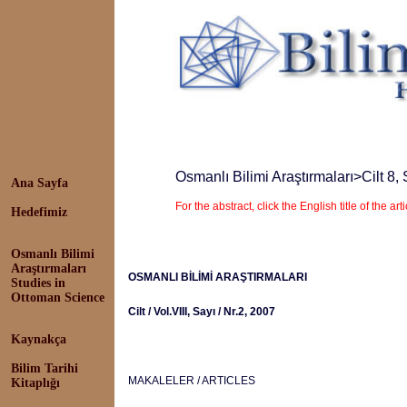
Osmanlı Bilimi Araştırmaları
>Cilt 8,
Ana Sayfa
For the abstract, click the English title of the arti
Hedefimiz
Osmanlı Bilimi
Araştırmaları
OSMANLI BİLİMİ ARAŞTIRMALARI
Studies in
Ottoman Science
Cilt / Vol.VIII, Sayı / Nr.2, 2007
Kaynakça
Bilim Tarihi
MAKALELER / ARTICLES
Kitaplığı