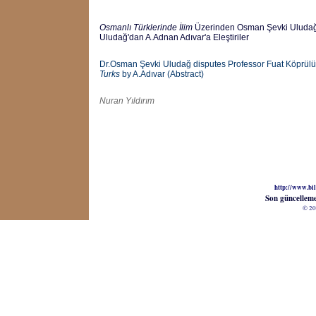
Osmanlı Türklerinde İlim
Üzerinden Osman Şevki Uludağ -
Uludağ'dan A.Adnan Adıvar'a Eleştiriler
Dr.Osman Şevki Uludağ disputes Professor Fuat Köprülü'
Turks
by A.Adıvar (Abstract)
Nuran Yıldırım
http://www.bil
Son güncellem
© 20