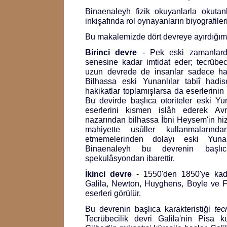
Binaenaleyh fizik okuyanlarla okutanla
inkişafında rol oynayanların biyografilerin
Bu makalemizde dört devreye ayırdığımız
Birinci devre
- Pek eski zamanlarda
senesine kadar imtidat eder; tecrübec
uzun devrede de insanlar sadece haki
Bilhassa eski Yunanlılar tabiî hadis
hakikatlar toplamışlarsa da eserlerinin 
Bu devirde başlıca otoriteler eski Yuna
eserlerini kısmen islâh ederek Avru
nazarından bilhassa İbni Heysem'in hizm
mahiyette usûller kullanmaların
etmemelerinden dolayı eski Yunanl
Binaenaleyh bu devrenin başlıca 
spekulâsyondan ibarettir.
İkinci devre
- 1550'den 1850'ye kada
Galila, Newton, Huyghens, Boyle ve Fr
eserleri görülür.
Bu devrenin başlıca karakteristiği
tec
Tecrübecilik devri Galila'nin Pisa k