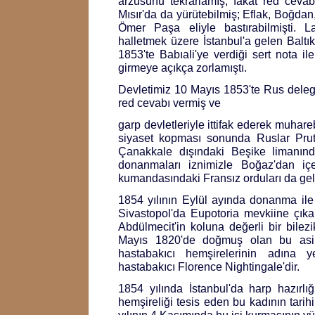
arzusunu tekrarlamış, fakat red cevabı
Mısır'da da yürütebilmiş; Eflak, Boğdan
Ömer Paşa eliyle bastırabilmişti. L
halletmek üzere İstanbul'a gelen Baltı
1853'te Babıali'ye verdiği sert nota i
girmeye açıkça zorlamıştı.
Devletimiz 10 Mayıs 1853'te Rus delege
red cevabı vermiş ve
garp devletleriyle ittifak ederek muhareb
siyaset kopması sonunda Ruslar Prut'
Çanakkale dışındaki Beşike limanınd
donanmaları iznimizle Boğaz'dan içe
kumandasındaki Fransız orduları da gel
1854 yılının Eylül ayında donanma i
Sivastopol'da Eupotoria mevkiine çıka
Abdülmecit'in koluna değerli bir bilezik
Mayıs 1820'de doğmuş olan bu asil
hastabakıcı hemşirelerinin adına y
hastabakıcı Florence Nightingale'dir.
1854 yılında İstanbul'da harp hazırlığ
hemşireliği tesis eden bu kadının tarih