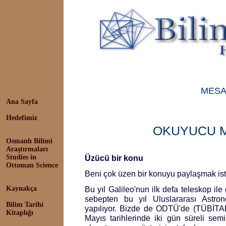
MESA
Ana Sayfa
Hedefimiz
OKUYUCU M
Osmanlı Bilimi
Araştırmaları
Studies in
Üzücü bir konu
Ottoman Science
Beni çok üzen bir konuyu paylaşmak ist
Kaynakça
Bu yıl Galileo'nun ilk defa teleskop il
sebepten bu yıl Uluslararası Astrono
Bilim Tarihi
yapılıyor. Bizde de ODTÜ'de (TÜBİTAK
Kitaplığı
Mayıs tarihlerinde iki gün süreli semi