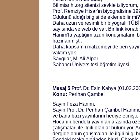
Bilimtarihi.org sitenizi zevkle izliyorum,
Prof. Remziye Hisar'ın biyografisine 1
Ödülünü aldığı bilgisi de eklenebilir mi?
Daha uzun ve resimli bir biyografi TÜBİ
sayısında ve web de var. Bir link konab
Hanım'la yaptığım uzun konuşmaların ba
hazırlanmıştı.
Daha kapsamlı malzemeyi de ben yayınl
vaktim yok.
Saygılar, M. Ali Alpar
Sabancı Üniversitesi öğretim üyesi
Mesaj 5
Prof. Dr. Esin Kahya (01.02.20
Konu:
Perihan Çambel
Sayın Feza Hanım,
Sayın Prof. Dr. Perihan Çambel Hanımef
ve bana bazı yayınlarını hediye etmişti.
Hocanın bendeki yayınları arasında öze
çalışmaları ile ilgili olanlar bulunuyor. 
dergide onun çalışmaları ile ilgili bilgi 
Bendeki makalelerinden birisi: Chronic 