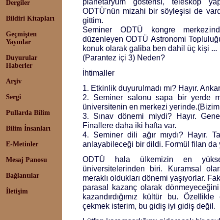
planetaryum gösterisi, teleskop ya
Dergiler
ODTÜ'nün mizahi bir söyleşisi de var
Bildiri Kitapları
gittim.
Seminer ODTÜ kongre merkezinde y
Geçmişten
düzenleyen ODTÜ Astronomi Topluluğu 
Yayınlar
konuk olarak galiba ben dahil üç kişi ...
(Parantez içi 3) Neden?
Duyurular
Haberler
İhtimaller
Arşiv
1. Etkinlik duyurulmadı mı? Hayır. Ank
2. Seminer salonu sapa bir yerde 
Sergi
üniversitenin en merkezi yerinde.(Bizi
Pullarda Bilim
3. Sınav dönemi miydi? Hayır. Genelli
Finallere daha iki hafta var.
Bilim İnsanları
4. Seminer dili ağır mıydı? Hayır. T
anlayabileceği bir dildi. Formül filan da 
E-Metinler
ODTÜ hala ülkemizin en yüks
Mesaj Panosu
üniversitelerinden biri. Kuramsal ola
Bağlantılar
meraklı oldukları dönemi yaşıyorlar. Faka
parasal kazanç olarak dönmeyeceğini b
İletişim
kazandırdığımız kültür bu. Özellikle 
çekmek isterim, bu gidiş iyi gidiş değil.