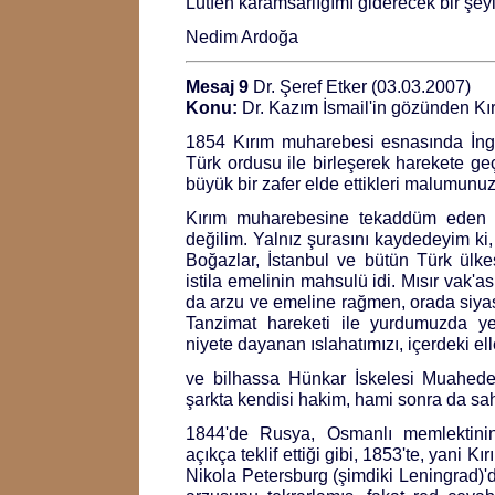
Lütfen karamsarlığımı giderecek bir şeyle
Nedim Ardoğa
Mesaj 9
Dr. Şeref Etker (03.03.2007)
Konu:
Dr. Kazım İsmail'in gözünden Kı
1854 Kırım muharebesi esnasında İngil
Türk ordusu ile birleşerek harekete geçt
büyük bir zafer elde ettikleri malumunuz
Kırım muharebesine tekaddüm eden acı
değilim. Yalnız şurasını kaydedeyim k
Boğazlar, İstanbul ve bütün Türk ülkes
istila emelinin mahsulü idi. Mısır vak'a
da arzu ve emeline rağmen, orada siyas
Tanzimat hareketi ile yurdumuzda ye
niyete dayanan ıslahatımızı, içerdeki elle
ve bilhassa Hünkar İskelesi Muahedes
şarkta kendisi hakim, hami sonra da sah
1844'de Rusya, Osmanlı memlektinin i
açıkça teklif ettiği gibi, 1853'te, yani 
Nikola Petersburg (şimdiki Leningrad)'d