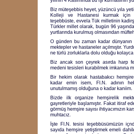
yılının 4 Kasımında bu işi kurmasının y
Biz müteşebbis heyet, yüzüncü yıla yeti
Kolleji ve Hastanesi kurmak için
teşebbüste, evvela Tük milletinin kadirşi
Türkler millet olarak, bugün 96 yaşınd
yurtlarında kurulmuş olmasından müftehi
O günden bu zaman kadar dünyanın p
mektepler ve hastaneler açılmıştır. Yurd
ne türlü zorluklarla dolu olduğu kolayca 
Biz ancak son çeyrek asırda harp f
medeni tesisleri kurabilmek imkanına m
Bir hekim olarak hastabakıcı hemşire
kadar emin isem, Fl.N. adının hek
unutulmamış olduğuna o kadar kaniim.
Bizde ilk organize hemşirelik mekte
gayretleriyle başlamıştır. Fakat itiraf 
görmüş hemşire sayısı ihtiyacımızın ka
muhtacız.
İşte Fl.N. tesisi teşebbüsümüzün içn
sayıda hemşire yetiştirmek emeli dahil