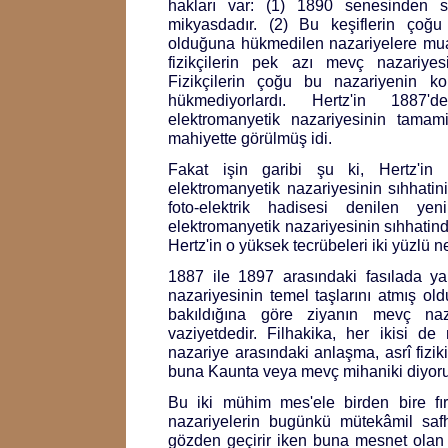
hakları var: (1) 1890 senesinden so
mikyasdadır. (2) Bu keşiflerin çoğ
olduğuna hükmedilen nazariyelere muar
fizikçilerin pek azı mevç nazariyes
Fizikçilerin çoğu bu nazariyenin ko
hükmediyorlardı. Hertz'in 1887'd
elektromanyetik nazariyesinin tamam
mahiyette görülmüş idi.
Fakat işin garibi şu ki, Hertz'in 
elektromanyetik nazariyesinin sıhhatini
foto-elektrik hadisesi denilen ye
elektromanyetik nazariyesinin sıhhatind
Hertz'in o yüksek tecrübeleri iki yüzlü ne
1887 ile 1897 arasındaki fasılada ya
nazariyesinin temel taşlarını atmış ol
bakıldığına göre ziyanın mevç naz
vaziyetdedir. Filhakika, her ikisi de
nazariye arasındaki anlaşma, asrî fiziki
buna Kaunta veya mevç mihaniki diyoru
Bu iki mühim mes'ele birden bire fırl
nazariyelerin bugünkü mütekâmil safha
gözden geçirir iken buna mesnet olan e