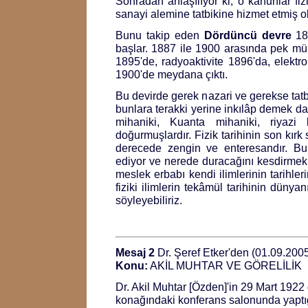
Sonradan anlaşılıyor ki, o kanunlar fizi
sanayi alemine tatbikine hizmet etmiş o
Bunu takip eden
Dördüncü devre
188
başlar. 1887 ile 1900 arasında pek müh
1895'de, radyoaktivite 1896'da, elektr
1900'de meydana çıktı.
Bu devirde gerek nazari ve gerekse tatbik
bunlara terakki yerine inkılâp demek d
mihaniki, Kuanta mihaniki, riyazi k
doğurmuşlardır. Fizik tarihinin son kırk
derecede zengin ve enteresandır. Bu 
ediyor ve nerede duracağını kesdirmek
meslek erbabı kendi ilimlerinin tarihleri
fiziki ilimlerin tekâmül tarihinin düny
söyleyebiliriz.
Mesaj 2
Dr. Şeref Etker'den (01.09.200
Konu:
AKİL MUHTAR VE GÖRELİLİK
Dr. Akil Muhtar [Özden]'in 29 Mart 19
konağındaki konferans salonunda yapt