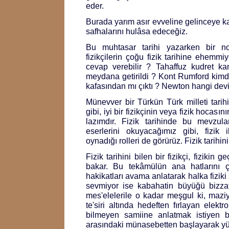
eder.
Burada yarım asır evveline gelinceye kad
safhalarını hulâsa edeceğiz.
Bu muhtasar tarihi yazarken bir no
fizikçilerin çoğu fizik tarihine ehemmiy
cevap verebilir ? Tahaffuz kudret k
meydana getirildi ? Kont Rumford kim
kafasından mı çıktı ? Newton hangi dev
Münevver bir Türkün Türk milleti tarihi
gibi, iyi bir fizikçinin veya fizik hocasın
lazımdır. Fizik tarihinde bu mevzula
eserlerini okuyacağımız gibi, fizik 
oynadığı rolleri de görürüz. Fizik tarihin
Fizik tarihini bilen bir fizikçi, fizikin
bakar. Bu tekâmülün ana hatlarını ç
hakikatları avama anlatarak halka fiziki 
sevmiyor ise kabahatin büyüğü bizzat 
mes'elelerile o kadar meşgul ki, maziyi
te'siri altında hedeften fırlayan elektro
bilmeyen samiine anlatmak istiyen bi
arasındaki münasebetten başlayarak yürü