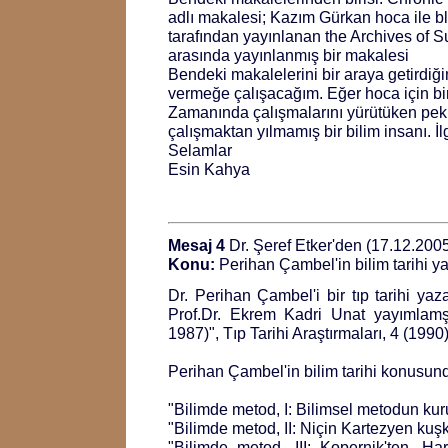
adlı makalesi; Kazım Gürkan hoca ile b
tarafından yayınlanan the Archives of S
arasında yayınlanmış bir makalesi
Bendeki makalelerini bir araya getirdiğim
vermeğe çalışacağım. Eğer hoca için bir
Zamanında çalışmalarını yürütüken pe
çalışmaktan yılmamış bir bilim insanı. İ
Selamlar
Esin Kahya
Mesaj 4
Dr. Şeref Etker'den (17.12.200
Konu:
Perihan Çambel'in bilim tarihi ya
Dr. Perihan Çambel'i bir tıp tarihi ya
Prof.Dr. Ekrem Kadri Unat yayımlamşt
1987)", Tıp Tarihi Araştırmaları, 4 (1990
Perihan Çambel'in bilim tarihi konusund
"Bilimde metod, I: Bilimsel metodun ku
"Bilimde metod, II: Niçin Kartezyen kuş
"Bilimde metod, III: Kopernik'ten, H