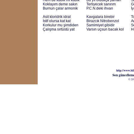
Hem de kübik mi kübik
Bu yıl oldukça yaman
S
Koklayım deme sakın
Terliyecek sanırım
G
Burnun çalar armonik
P.C.N.deki ihvan
İ
Asit kloridrik idrat
Kavgalara birebir
T
İstif olursa kat kat
Birazcık Nitrobenzol
A
Korkulur mu şimdiden
Samimiyet gibidir
S
Çalışma sırtüstü yat
Varsın uçsun bacak kol
H
http://www.bil
Son güncellem
© 20