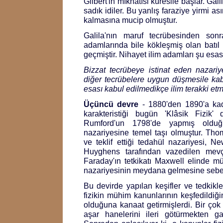
Gilbert'in mıknatısi küresile başlar. Gali
sadık idiler. Bu yanlış faraziye yirmi a
kalmasına mucip olmuştur.
Galila'nın maruf tecrübesinden sonr
adamlarında bile kökleşmiş olan batıl i
geçmiştir. Nihayet ilim adamları şu esası
Bizzat tecrübeye istinat eden nazariyel
diğer tecrübelere uygun düşmesile kab
esası kabul edilmedikçe ilim terakki et
Üçüncü devre
- 1880'den 1890'a kad
karakteristiği bugün 'Klâsik Fizik' 
Rumford'un 1798'de yapmış olduğu
nazariyesine temel taşı olmuştur. Th
ve teklif ettiği tedahül nazariyesi, N
Huyghens tarafından vazedilen mevç 
Faraday'ın tetkikatı Maxwell elinde 
nazariyesinin meydana gelmesine sebe
Bu devirde yapılan keşifler ve tedkikle
fizikin mühim kanunlarının keşfedildiğ
olduğuna kanaat getirmişlerdi. Bir çok f
aşar hanelerini ileri götürmekten ga