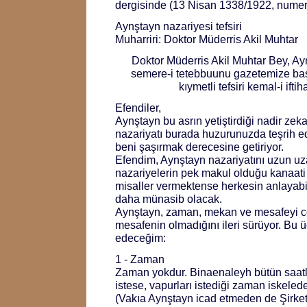
dergisinde (13 Nisan 1338/1922, numero 
Aynştayn nazariyesi tefsiri
Muharriri: Doktor Müderris Akil Muhtar
Doktor Müderris Akil Muhtar Bey, Ayn
semere-i tetebbuunu gazetemize baş
kıymetli tefsiri kemal-i ifti
Efendiler,
Aynştayn bu asrın yetiştirdiği nadir zeka
nazariyatı burada huzurunuzda teşrih 
beni şaşırmak derecesine getiriyor.
Efendim, Aynştayn nazariyatını uzun uzad
nazariyelerin pek makul olduğu kanaati 
misaller vermektense herkesin anlayabi
daha münasib olacak.
Aynştayn, zaman, mekan ve mesafeyi c
mesafenin olmadığını ileri sürüyor. Bu üç
edeceğim:
1 - Zaman
Zaman yokdur. Binaenaleyh bütün saatler
istese, vapurları istediği zaman iskeled
(Vakıa Aynştayn icad etmeden de Şirket-i