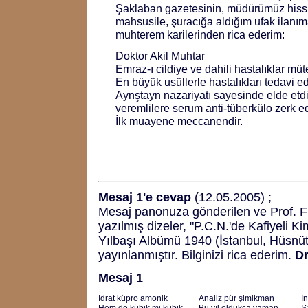
Şaklaban gazetesinin, müdürümüz hissi
mahsusile, şuracığa aldığım ufak ilanım
muhterem karilerinden rica ederim:
Doktor Akil Muhtar
Emraz-ı cildiye ve dahili hastalıklar mü
En büyük usüllerle hastalıkları tedavi e
Aynştayn nazariyatı sayesinde elde etdiğ
veremlilere serum anti-tüberkülo zerk ed
İlk muayene meccanendir.
Mesaj 1'e cevap
(12.05.2005) ;
Mesaj panonuza gönderilen ve Prof. Fri
yazılmış dizeler, "P.C.N.'de Kafiyeli K
Yılbaşı Albümü 1940 (İstanbul, Hüsnüt
yayınlanmıştır. Bilginizi rica ederim.
Dr
Mesaj 1
İdrat küpro amonik
Analiz pür şimikman
İ