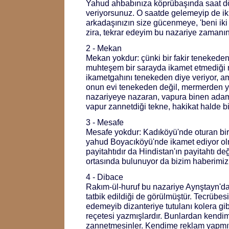
Yahud ahbabınıza köprübaşında saat d
veriyorsunuz. O saatde gelemeyip de iki
arkadaşınızın size gücenmeye, 'beni iki
zira, tekrar edeyim bu nazariye zamanın
2 - Mekan
Mekan yokdur: çünki bir fakir tenekede
muhteşem bir sarayda ikamet etmediği
ikametgahını tenekeden diye veriyor, a
onun evi tenekeden değil, mermerden ya
nazariyeye nazaran, vapura binen ada
vapur zannetdiği tekne, hakikat halde bi
3 - Mesafe
Mesafe yokdur: Kadıköyü'nde oturan bi
yahud Boyacıköyü'nde ikamet ediyor ol
payitahtıdır da Hindistan'ın payitahtı değ
ortasında bulunuyor da bizim haberimiz
4 - Dibace
Rakım-ül-huruf bu nazariye Aynştayn'da
tatbik edildiği de görülmüştür. Tecrübesi
edemeyib dizanteriye tutulanı kolera gibi
reçetesi yazmışlardır. Bunlardan kendime
zannetmesinler. Kendime reklam yapmı