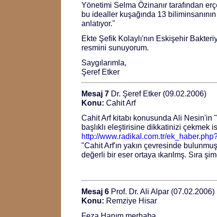
Yönetimi Selma Özinanır tarafından erçek
bu idealler kuşağında 13 biliminsanının
anlatıyor."
Ekte Şefik Kolaylı'nın Eskişehir Bakteriy
resmini sunuyorum.
Saygılarımla,
Şeref Etker
Mesaj 7
Dr. Şeref Etker (09.02.2006)
Konu:
Cahit Arf
Cahit Arf kitabı konusunda Ali Nesin'in "B
başlıklı eleştirisine dikkatinizi çekmek i
http://www.radikal.com.tr/ek_haber.p
"Cahit Arf'ın yakın çevresinde bulunmu
değerli bir eser ortaya ıkarılmş. Sıra şimd
Mesaj 6
Prof. Dr. Ali Alpar (07.02.2006)
Konu:
Remziye Hisar
Feza Hanım merhaba,