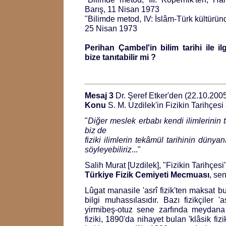
Barış, 11 Nisan 1973
"Bilimde metod, IV: İslâm-Türk kültürün
25 Nisan 1973
Perihan Çambel'in bilim tarihi ile ilg
bize tanıtabilir mi ?
Mesaj 3
Dr. Şeref Etker'den (22.10.200
Konu
S. M. Uzdilek'in Fizikin Tarihçesi 
"
Diğer meslek erbabı kendi ilimlerinin ta
biz de
fiziki ilimlerin tekâmül tarihinin düny
söyleyebiliriz
..."
Salih Murat [Uzdilek], "Fizikin Tarihçesi
Türkiye Fizik Cemiyeti Mecmuası
, se
Lûgat manasile 'asrî fizik'ten maksat b
bilgi muhassılasıdır. Bazı fizikçiler 'a
yirmibeş-otuz sene zarfında meydana 
fiziki, 1890'da nihayet bulan 'klâsik fiz