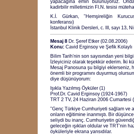
yapacağına emin bulunuyoruz. Ond
kadirbilir milletimizin Fl.N. tesisi müte
K.İ. Gürkan, "Hemşireliğin Kurucu
konferansı)
İstanbul Klinik Dersleri, c. III, sayı 13, 
Mesaj 8
Dr. Şeref Etker (02.08.2006)
Konu:
Cavid Erginsoy ve Şefik Kolaylı
Bilim Tarih'nin son sayısından yeni bilg
İzleyiciniz olarak teşekkür ederim. İki 
Mesaj Panosuna şu bilgiyi eklerseniz, 
önemli bir programını duyurmuş olursu
diye düşünüyorum:
Işıkla Yazılmış Öyküler (1)
Prof.Dr. Cavid Erginsoy (1924-1967)
TRT 2 TV, 24 Haziran 2006 Cumartesi (
"Genç Türkiye Cumhuriyeti sağlam ve ay
onların eğitimine inanmıştı. Bir düşünc
seliydi bu inanç. Cumhuriyetin güvendiğ
geleceğin ışıkları oldular ve TRT'nin ha
öyküleriyle ekrana yansıdılar.