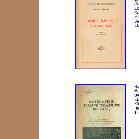
(D
Ex
Çe
Ma
Se
İs
Ha
Ma
Ba
İs
Kü
İs
19