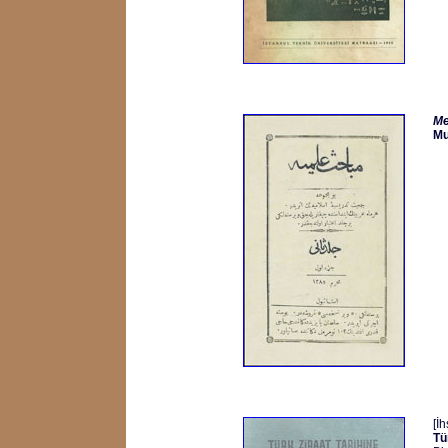
Me
Mu
[İ
Tü