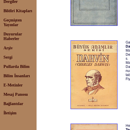
Dergiler
Bildiri Kitapları
Geçmişten
Yayınlar
Duyurular
Haberler
Ga
Da
Arşiv
Ma
De
Sergi
s.
Ma
Pullarda Bilim
Da
nu
tab
Bilim İnsanları
Fi
E-Metinler
Mesaj Panosu
Bağlantılar
İletişim
He
Te