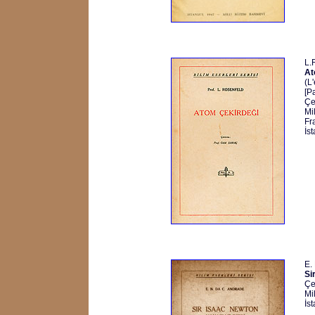
L.
At
(L
[P
Çe
Mi
Fr
İs
E.
Si
Çe
Mi
İs