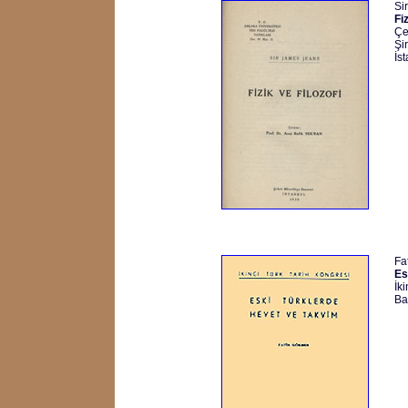
Si
Fi
Çe
Şi
İs
Fa
Es
İk
Ba