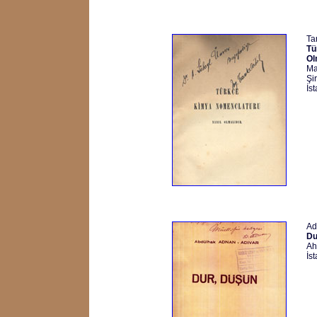
Tar
Tü
Ol
Ma
Şir
İs
Ad
Du
Ah
İs