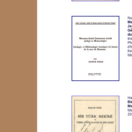
Nu
Ma
Je
Gé
du
Ins
Ph
d'
Ke
İs
Ha
Bi
Ma
İs
20