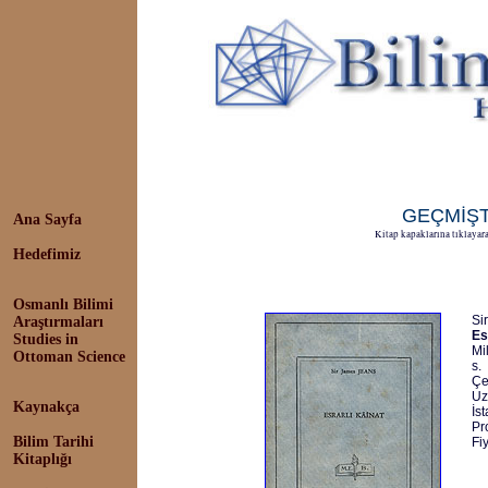
GEÇMİŞT
Ana Sayfa
Kitap kapaklarına tıklayarak
Hedefimiz
Osmanlı Bilimi
Si
Araştırmaları
Es
Studies in
Mi
Ottoman Science
s.
Çe
Uz
Kaynakça
İs
Pr
Bilim Tarihi
Fi
Kitaplığı