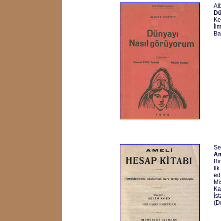
Al
Dü
Ke
İlm
Ba
Se
Am
Bi
İl
edi
Mi
Ka
İs
(D