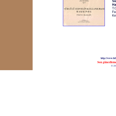
Sü
Ha
T.
Fa
Ke
http://www.bil
Son güncellem
© 20