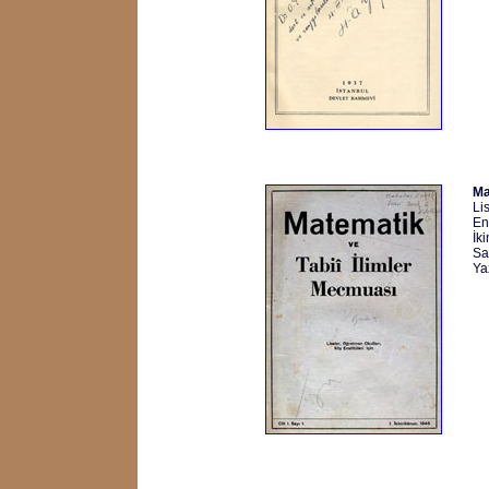
Ma
Li
Ens
İk
Sa
Ya