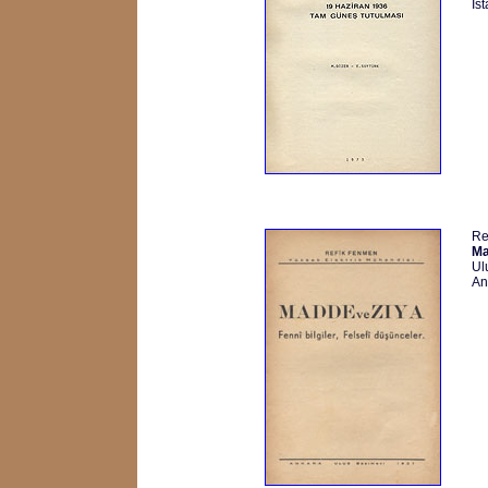
İs
Re
Ma
Ul
An