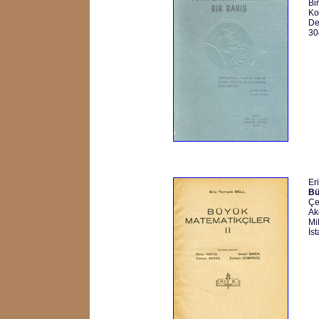
Bi
Ko
De
30
Er
Bü
Çe
Ak
Mi
İs