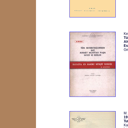
Ke
Tü
Ah
Es
Gn
M.
19
Tu
Ka