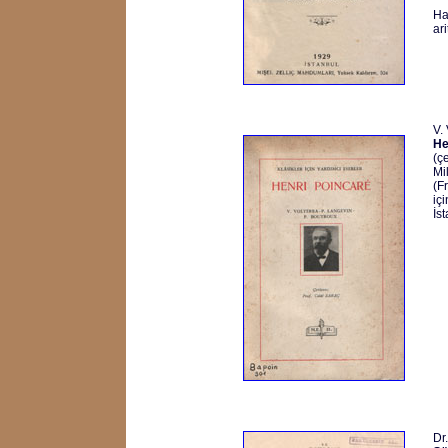
Ha
ar
V.
He
(ç
Mi
(Fr
iç
İs
Dr