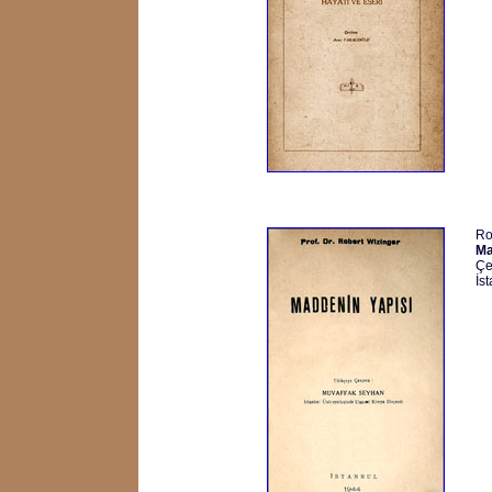
Ro
Ma
Çe
İs