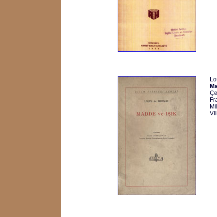
Lo
Ma
Çe
Fr
Mi
VI