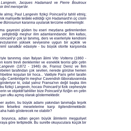
ul Langevin, Jacques Hadamard
ve
Pierre Boutroux
bir
ilmî mersiye'dır.
e almış; Paul Langevin fizikçi Poincaré'yi tahlil etmiş;
eknik mahiyette telâkki edildiği için Hadamard'ın
üç cisim
me Bürosunun
kararına uyularak tercüme edilmemiştir.
anıtma gayesini güden bu eseri meydana getirenlerden
 yetiştirdiği meşhur ilim adamlarındandır. İlim kafası,
ncaré'yi çok iyi tanımış, ders ve eserleriyle kendisini
evzularının yüksek seviyesine uygun bir açıklık ve
mimî sanatkâr edasiyle - bu büyük otorite karşısında
iyle tanınmış olan İtalyan âlimi
Vito Volterra
(1860 -
en kısmi trevli denklemler ve esneklik teorisi gibi çetin
Langevin
(1872 - 1946) de, Fransız Deniz ve İlim
lebeleri tarafından çok sevilen, nerede görülse hemen
hbetine koşulan bir hoca... Vaktiyle Paris şehri tarafın
unduğu Cambridge'in meşhur Cavendish lâboratuvarında
österiyor ki, üstat yalnız Fransa'nın değil başka ilim
bu fizikçi Langevin, hocası Poincaré'yi fizik cephesiyle
erin ve objektif tahliller bize Poincaré'yi fiziğin en çetin
şarı ufku açmış olarak göstermektedir.
her aydını, bu büyük adamı yakından tanımağa teşvik
felsefesi meselelerine karşı ilgilendirmektedir.
aha haklı gösterecek ne olabilir?
in boyunca, adları geçen büyük âlimlerin meşguliyet
k sıraya göre tertipledik. Bu suretle okuyuculara küçük bir