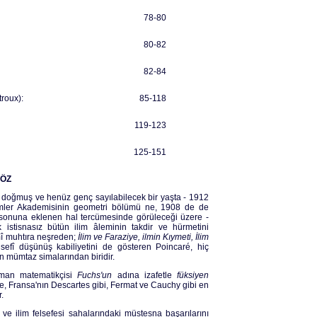
78-80
80-82
82-84
roux):
85-118
119-123
125-151
ÖZ
 doğmuş ve henüz genç sayılabilecek bir yaşta - 1912
İlimler Akademisinin geometri bölümü ne, 1908 de de
 sonuna eklenen hal tercümesinde görüleceği üzere -
 istisnasız bütün ilim âleminin takdir ve hürmetini
mî muhtıra neşreden;
İlim ve Faraziye, ilmin Kıymeti,
İlim
elsefî düşünüş kabiliyetini de gösteren Poincaré, hiç
en mümtaz simalarından biridir.
Alman matematikçisi
Fuchs'un
adına izafetle
füksiyen
ye, Fransa'nın Descartes gibi, Fermat ve Cauchy gibi en
.
ve ilim felsefesi sahalarındaki müstesna başarılarını