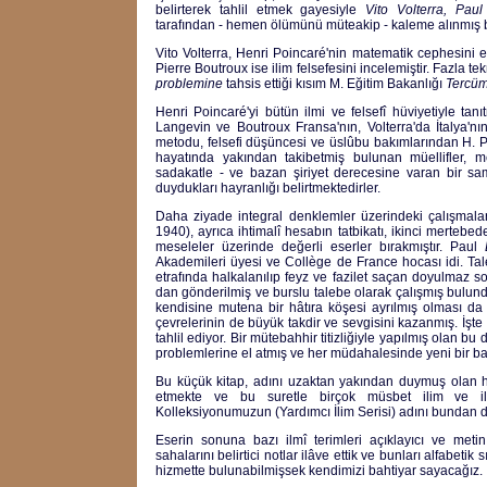
belirterek tahlil etmek gayesiyle
Vito Volterra, Pa
tarafından - hemen ölümünü müteakip - kaleme alınmış 
Vito Volterra, Henri Poincaré'nin matematik cephesini el
Pierre Boutroux ise ilim felsefesini incelemiştir. Fazla t
problemine
tahsis ettiği kısım M. Eğitim Bakanlığı
Tercü
Henri Poincaré'yi bütün ilmi ve felsefî hüviyetiyle t
Langevin ve Boutroux Fransa'nın, Volterra'da İtalya'nın
metodu, felsefi düşüncesi ve üslûbu bakımlarından H. Poi
hayatında yakından takibetmiş bulunan müellifler, m
sadakatle - ve bazan şiriyet derecesine varan bir sa
duydukları hayranlığı belirtmektedirler.
Daha ziyade integral denklemler üzerindeki çalışmalar
1940), ayrıca ihtimalî hesabın tatbikatı, ikinci mertebed
meseleler üzerinde değerli eserler bırakmıştır. Paul
Akademileri üyesi ve Collège de France hocası idi. Ta
etrafında halkalanılıp feyz ve fazilet saçan doyulmaz so
dan gönderilmiş ve burslu talebe olarak çalışmış bul
kendisine mutena bir hâtıra köşesi ayrılmış olması da g
çevrelerinin de büyük takdir ve sevgisini kazanmış. İşte 
tahlil ediyor. Bir mütebahhir titizliğiyle yapılmış olan bu d
problemlerine el atmış ve her müdahalesinde yeni bir ba
Bu küçük kitap, adını uzaktan yakından duymuş olan 
etmekte ve bu suretle birçok müsbet ilim ve ilim 
Kolleksiyonumuzun (Yardımcı İlim Serisi) adını bundan d
Eserin sonuna bazı ilmî terimleri açıklayıcı ve met
sahalarını belirtici notlar ilâve ettik ve bunları alfabeti
hizmette bulunabilmişsek kendimizi bahtiyar sayacağız.