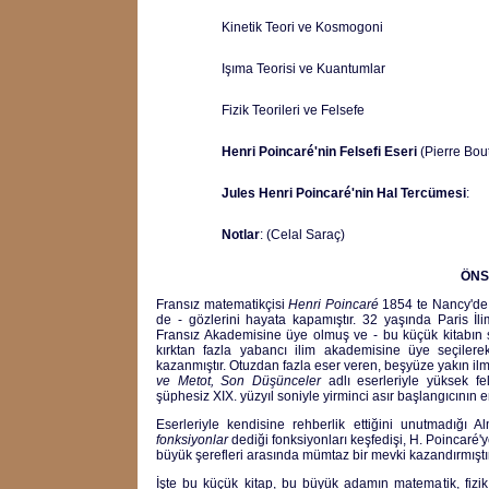
Kinetik Teori ve Kosmogoni
Işıma Teorisi ve Kuantumlar
Fizik Teorileri ve Felsefe
Henri Poincaré'nin Felsefi Eseri
(Pierre Bout
Jules Henri Poincaré'nin Hal Tercümesi
:
Notlar
: (Celal Saraç)
ÖNS
Fransız matematikçisi
Henri Poincaré
1854 te Nancy'de
de - gözlerini hayata kapamıştır. 32 yaşında Paris 
Fransız Akademisine üye olmuş ve - bu küçük kitabın
kırktan fazla yabancı ilim akademisine üye seçilerek
kazanmıştır. Otuzdan fazla eser veren, beşyüze yakın il
ve Metot, Son Düşünceler
adlı eserleriyle yüksek f
şüphesiz XIX. yüzyıl soniyle yirminci asır başlangıcının 
Eserleriyle kendisine rehberlik ettiğini unutmadığı 
fonksiyonlar
dediği fonksiyonları keşfedişi, H. Poincaré'
büyük şerefleri arasında mümtaz bir mevki kazandırmıştır
İşte bu küçük kitap, bu büyük adamın matematik, fizik 