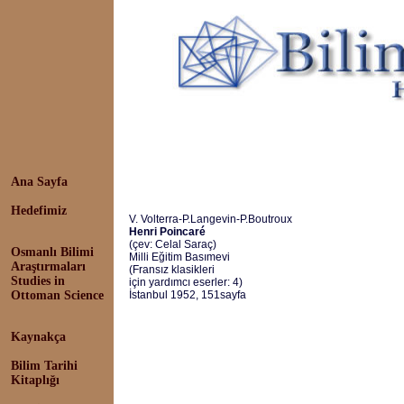
Ana Sayfa
Hedefimiz
V. Volterra-P.Langevin-P.Boutroux
Henri Poincaré
(çev: Celal Saraç)
Osmanlı Bilimi
Milli Eğitim Basımevi
Araştırmaları
(Fransız klasikleri
Studies in
için yardımcı eserler: 4)
Ottoman Science
İstanbul 1952, 151sayfa
Kaynakça
Bilim Tarihi
Kitaplığı