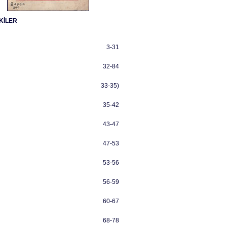
KİLER
3-31
32-84
33-35)
35-42
43-47
47-53
53-56
56-59
60-67
68-78