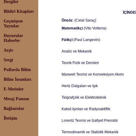
Dergiler
Bildiri Kitapları
İÇİNDE
Önsöz
: (Celal Saraç)
Geçmişten
Yayınlar
Matematikçi
(Vito Volterra):
Duyurular
Fizikçi
(Paul Langevin):
Haberler
Arşiv
Analiz ve Mekanik
Sergi
Teorik Fizik ve Dersleri
Pullarda Bilim
Maxwell Teorisi ve Konveksiyon Akımı
Bilim İnsanları
Hertz Dalgaları ve Işık
E-Metinler
Telgrafçılık ve Elektroteknik
Mesaj Panosu
Bağlantılar
Katod Işınları ve Radyoaktiflik
İletişim
Lorentz Teorisi ve İzafiyet Prensibi
Termodinamik ve Statistik Mekanik