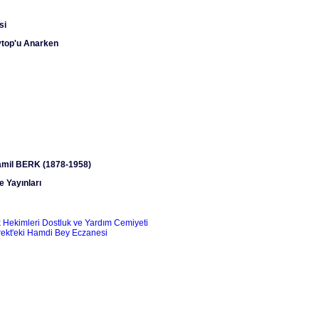
si
ytop'u Anarken
mil BERK (1878-1958)
e Yayınları
 Hekimleri Dostluk ve Yardım Cemiyeti
rekt'eki Hamdi Bey Eczanesi