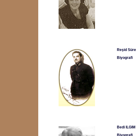
Reşid Sür
Biyografi
Bedi ILGIM
Biyografi