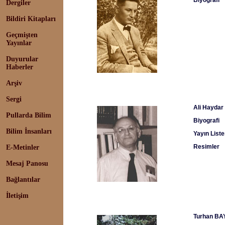
Biyografi
Dergiler
Bildiri Kitapları
Geçmişten
Yayınlar
Duyurular
Haberler
Arşiv
Sergi
Ali Haydar
Pullarda Bilim
Biyografi
Bilim İnsanları
Yayın Liste
Resimler
E-Metinler
Mesaj Panosu
Bağlantılar
İletişim
Turhan BA