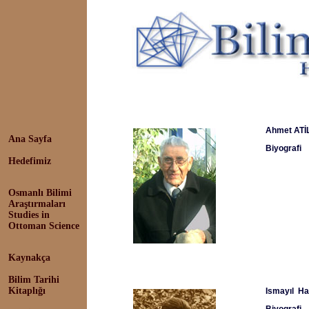
Ahmet ATİ
Ana Sayfa
Biyografi
Hedefimiz
Osmanlı Bilimi
Araştırmaları
Studies in
Ottoman Science
Kaynakça
Bilim Tarihi
Kitaplığı
Ismayıl H