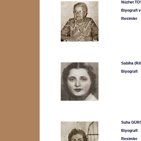
Nüzhet TO
Biyografi v
Resimler
Sabiha (R
Biyografi
Suha GÜRS
Biyografi
Resimler