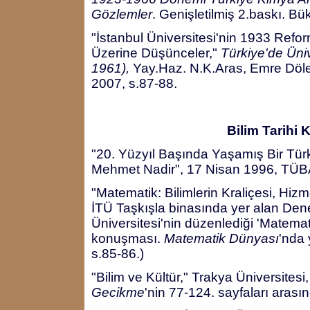
Gözlemler
. Genişletilmiş 2.baskı. Bü
"İstanbul Üniversitesi'nin 1933 Ref
Üzerine Düşünceler,"
Türkiye'de Üniv
1961),
Yay.Haz. N.K.Aras, Emre Döl
2007, s.87-88.
Bilim Tarihi 
"20. Yüzyıl Başında Yaşamış Bir Türk
Mehmet Nadir", 17 Nisan 1996, TÜB
"Matematik: Bilimlerin Kraliçesi, Hiz
İTÜ Taşkışla binasında yer alan De
Üniversitesi'nin düzenlediği 'Matemati
konuşması.
Matematik Dünyası
'nda 
s.85-86.)
"Bilim ve Kültür," Trakya Üniversitesi
Gecikme
'nin 77-124. sayfaları arasın