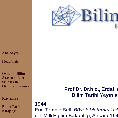
Ana Sayfa
Hedefimiz
Osmanlı Bilimi
Araştırmaları
Studies in
Ottoman Science
Prof.Dr. Dr.h.c., Erdal
Bilim Tarihi Yayınla
Kaynakça
1944
Bilim Tarihi
Eric Temple Bell,
Büyük Matematikçil
Kitaplığı
cilt. Milli Eğitim Bakanlığı, Ankara 