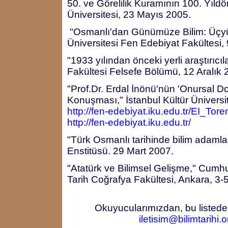
50. ve Görelilik Kuramının 100. Yıld
Üniversitesi, 23 Mayıs 2005.
"Osmanlı'dan Günümüze Bilim: Üçyüz
Üniversitesi Fen Edebiyat Fakültesi,
"1933 yılından önceki yerli araştırıcıl
Fakültesi Felsefe Bölümü, 12 Aralık 
"Prof.Dr. Erdal İnönü'nün 'Onursal D
Konuşması," İstanbul Kültür Üniversi
http://fen-edebiyat.iku.edu.tr/EI_To
http://fen-edebiyat.iku.edu.tr/
"Türk Osmanlı tarihinde bilim adamla
Enstitüsü. 29 Mart 2007.
"Atatürk ve Bilimsel Gelişme," Cumh
Tarih Coğrafya Fakültesi, Ankara, 3-
Okuyucularımızdan, bu listede
iletisim@bilimtarihi.o