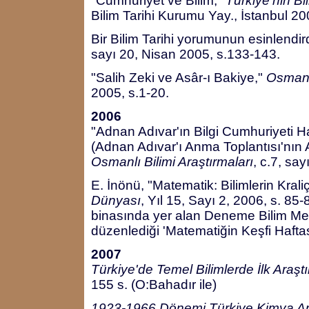
"Cumhuriyet ve Bilim,"
Türkiye'nin Bil
Bilim Tarihi Kurumu Yay., İstanbul 20
Bir Bilim Tarihi yorumunun esinlendir
sayı 20, Nisan 2005, s.133-143.
"Salih Zeki ve Asâr-ı Bakiye,"
Osmanlı
2005, s.1-20.
2006
"Adnan Adıvar'ın Bilgi Cumhuriyeti Hab
(Adnan Adıvar'ı Anma Toplantısı'nın
Osmanlı Bilimi Araştırmaları
, c.7, say
E. İnönü, "Matematik: Bilimlerin Krali
Dünyası
, Yıl 15, Sayı 2, 2006, s. 8
binasında yer alan Deneme Bilim Mer
düzenlediği 'Matematiğin Keşfi Hafta
2007
Türkiye'de Temel Bilimlerde İlk Araşt
155 s. (O:Bahadır ile)
1923-1966 Dönemi Türkiye Kimya Araş