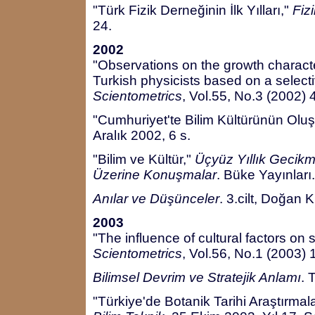
"Türk Fizik Derneğinin İlk Yılları,"
Fiz
24.
2002
"Observations on the growth character
Turkish physicists based on a selectiv
Scientometrics
, Vol.55, No.3 (2002) 
"Cumhuriyet'te Bilim Kültürünün Olu
Aralık 2002, 6 s.
"Bilim ve Kültür,"
Üçyüz Yıllık Gecikme
Üzerine Konuşmalar
. Büke Yayınları
Anılar ve Düşünceler
. 3.cilt, Doğan 
2003
"The influence of cultural factors on s
Scientometrics
, Vol.56, No.1 (2003)
Bilimsel Devrim ve Stratejik Anlamı
. 
"Türkiye'de Botanik Tarihi Araştırmala