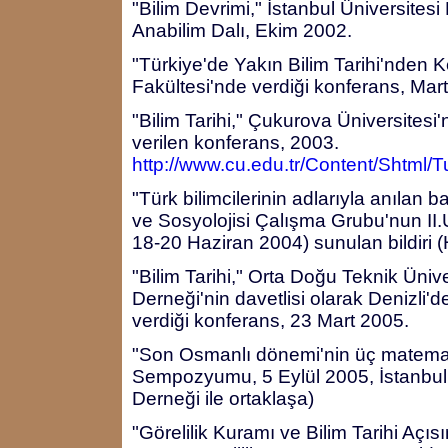
"Bilim Devrimi," İstanbul Üniversitesi 
Anabilim Dalı, Ekim 2002.
"Türkiye'de Yakın Bilim Tarihi'nden K
Fakültesi'nde verdiği konferans, Mar
"Bilim Tarihi," Çukurova Üniversitesi
verilen konferans, 2003.
http://www.cu.edu.tr/Content/Shtml/
"Türk bilimcilerinin adlarıyla anılan ba
ve Sosyolojisi Çalışma Grubu'nun I
18-20 Haziran 2004) sunulan bildiri 
"Bilim Tarihi," Orta Doğu Teknik Üni
Derneği'nin davetlisi olarak Denizli
verdiği konferans, 23 Mart 2005.
"Son Osmanlı dönemi'nin üç matemati
Sempozyumu, 5 Eylül 2005, İstanbul 
Derneği ile ortaklaşa)
"Görelilik Kuramı ve Bilim Tarihi Aç