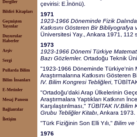
Dergiler
çevirisi: E.İnönü).
Bildiri Kitapları
1971
1923-1966 Döneminde Fizik Dalındaki
Geçmişten
Yayınlar
Katkısını Gösteren Bir Bibliyografya
Üniversitesi Yay., Ankara 1971, 112 s
Duyurular
Haberler
1973
Arşiv
1923-1966 Dönemi Türkiye Matematik 
Bazı Gözlemler.
Ortadoğu Teknik Üniv
Sergi
"1923-1966 Döneminde Türkiye'nin 
Pullarda Bilim
Araştırmalarına Katkısını Gösteren Bi
Bilim İnsanları
IV. Bilim Kongresi Tebliğleri
, TÜBİTAK
E-Metinler
"Ortadoğu'daki Arap Ülkelerinin Geç
Araştırmalara Yaptıkları Katkının İnc
Mesaj Panosu
Karşılaştırılması,"
TÜBİTAK IV.Bilim K
Bağlantılar
Grubu Tebliğler Kitabı
, Ankara 1973.
İletişim
"Türk Fiziğinin Son Elli Yılı,"
Bilim ve
1976