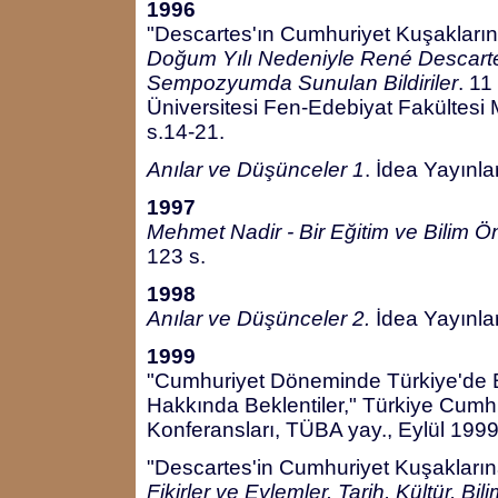
1996
"Descartes'ın Cumhuriyet Kuşaklarına
Doğum Yılı Nedeniyle René Descart
Sempozyumda Sunulan Bildiriler
. 11
Üniversitesi Fen-Edebiyat Fakültesi
s.14-21.
Anılar ve Düşünceler 1
. İdea Yayınla
1997
Mehmet Nadir - Bir Eğitim ve Bilim 
123 s.
1998
Anılar ve Düşünceler 2.
İdea Yayınlar
1999
"Cumhuriyet Döneminde Türkiye'de B
Hakkında Beklentiler," Türkiye Cumhu
Konferansları, TÜBA yay., Eylül 1999
"Descartes'in Cumhuriyet Kuşakların
Fikirler ve Eylemler. Tarih, Kültür, 