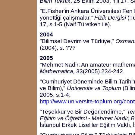
Bilim Teknik
, 25 Ekim 2003, Yıl 17, S
"E.Fisher'in Ankara Üniversitesi Fen 
yönettiği çalışmalar,"
Fizik Dergisi
(Tü
17, s.1-5 (Naif Türetken ile).
2004
"Bilimsel Devrim ve Türkiye,"
Osmanlı
(2004), s. ???
2005
"Mehmet Nadir: An amateur mathemat
Mathematica,
33(2005) 234-242.
"Cumhuriyet Döneminde Bilim Tarihi
ve Bilim),"
Üniversite ve Toplum
(Bili
2005, s.1-4.
http://www.universite-toplum.org/co
"Teşekkür ve Bir Değerlendirme,"
Ter
Eğitim ve Öğretimi - Mehmet Nadir, B
İstanbul Erkek Liseliler Eğitim Vakfı,