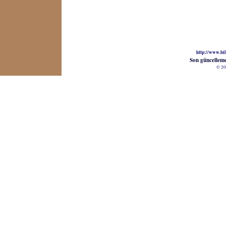
http://www.bil
Son güncellem
© 20