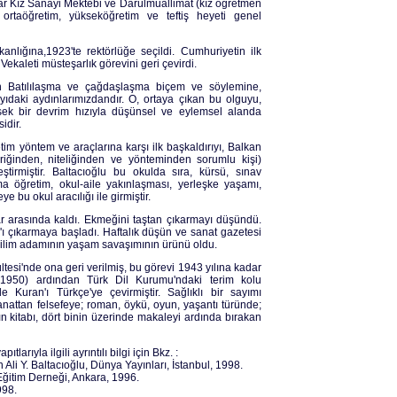
dar Kız Sanayi Mektebi ve Darülmuallimat (kız öğretmen
 ortaöğretim, yükseköğretim ve teftiş heyeti genel
lığına,1923'te rektörlüğe seçildi. Cumhuriyetin ilk
ekaleti müsteşarlık görevini geri çevirdi.
ıkan Batılılaşma ve çağdaşlaşma biçem ve söylemine,
yıdaki aydınlarımızdandır. O, ortaya çıkan bu olguyu,
üksek bir devrim hızıyla düşünsel ve eylemsel alanda
idir.
etim yöntem ve araçlarına karşı ilk başkaldırıyı, Balkan
eriğinden, niteliğinden ve yönteminden sorumlu kişi)
irmiştir. Baltacıoğlu bu okulda sıra, kürsü, sınav
arma öğretim, okul-aile yakınlaşması, yerleşke yaşamı,
eye bu okul aracılığı ile girmiştir.
lar arasında kaldı. Ekmeğini taştan çıkarmayı düşündü.
 çıkarmaya başladı. Haftalık düşün ve sanat gazetesi
 bilim adamının yaşam savaşımının ürünü oldu.
tesi'nde ona geri verilmiş, bu görevi 1943 yılına kadar
43-1950) ardından Türk Dil Kurumu'ndaki terim kolu
 Kuran'ı Türkçe'ye çevirmiştir. Sağlıklı bir sayımı
nattan felsefeye; roman, öykü, oyun, yaşantı türünde;
ın kitabı, dört binin üzerinde makaleyi ardında bırakan
larıyla ilgili ayrıntılı bilgi için Bkz. :
 Ali Y. Baltacıoğlu, Dünya Yayınları, İstanbul, 1998.
Eğitim Derneği, Ankara, 1996.
998.