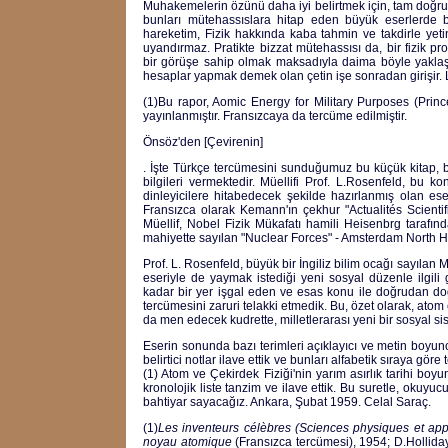
Muhakemelerin özünü daha iyi belirtmek için, tam doğr
bunları mütehassıslara hitap eden büyük eserlerd
hareketim, Fizik hakkında kaba tahmin ve takdirle yeti
uyandırmaz. Pratikte bizzat mütehassısı da, bir fizik
bir görüşe sahip olmak maksadıyla daima böyle yaklaşı
hesaplar yapmak demek olan çetin işe sonradan girişir.
(1)Bu rapor, Aomic Energy for Military Purposes (Prince
yayınlanmıştır. Fransızcaya da tercüme edilmiştir.
Önsöz'den [Çevirenin]
. İşte Türkçe tercümesini sunduğumuz bu küçük kitap, 
bilgileri vermektedir. Müellifi Prof. L.Rosenfeld, bu ko
dinleyicilere hitabedecek şekilde hazırlanmış olan ese
Fransızca olarak Kemann'ın çekhur "Actualités Scientif
Müellif, Nobel Fizik Mükafatı hamili Heisenbrg tarafı
mahiyette sayılan "Nuclear Forces" - Amsterdam North Ho
Prof. L. Rosenfeld, büyük bir İngiliz bilim ocağı sayıla
eseriyle de yaymak istediği yeni sosyal düzenle ilgili
kadar bir yer işgal eden ve esas konu ile doğrudan doğ
tercümesini zaruri telakki etmedik. Bu, özet olarak, atom
da men edecek kudrette, milletlerarası yeni bir sosyal sis
Eserin sonunda bazı terimleri açıklayıcı ve metin boyunc
belirtici notlar ilave ettik ve bunları alfabetik sıraya gö
(1) Atom ve Çekirdek Fiziği'nin yarım asırlık tarihi boy
kronolojik liste tanzim ve ilave ettik. Bu suretle, okuy
bahtiyar sayacağız. Ankara, Şubat 1959. Celal Saraç.
(1)
Les inventeurs célèbres (Sciences physiques et appl
noyau atomique
(Fransızca tercümesi), 1954; D.Hollida