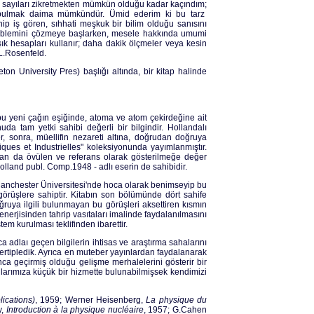
u sayıları zikretmekten mümkün olduğu kadar kaçındım;
e bulmak daima mümkündür. Ümid ederim ki bu tarz
nip iş gören, sıhhati meşkuk bir bilim olduğu sanısını
 problemini çözmeye başlarken, mesele hakkında umumi
k hesapları kullanır; daha dakik ölçmeler veya kesin
 L.Rosenfeld.
ton University Pres) başlığı altında, bir kitap halinde
bu yeni çağın eşiğinde, atoma ve atom çekirdeğine ait
nuda tam yetki sahibi değerli bir bilgindir. Hollandalı
r, sonra, müellifin nezareti altına, doğrudan doğruya
iques et Industrielles" koleksiyonunda yayımlanmıştır.
ndan da övülen ve referans olarak gösterilmeğe değer
lland publ. Comp.1948 - adlı eserin de sahibidir.
n Manchester Üniversitesi'nde hoca olarak benimseyip bu
 görüşlere sahiptir. Kitabın son bölümünde dört sahife
ruya ilgili bulunmayan bu görüşleri aksettiren kısmın
 enerjisinden tahrip vasıtaları imalinde faydalanılmasını
tem kurulması teklifinden ibarettir.
a adlaı geçen bilgilerin ihtisas ve araştırma sahalarını
re tertipledik. Ayrıca en muteber yayınlardan faydalanarak
unca geçirmiş olduğu gelişme merhalelerini gösterir bir
ucularımıza küçük bir hizmette bulunabilmişsek kendimizi
ications)
, 1959; Werner Heisenberg,
La physique du
y,
Introduction à la physique nucléaire
, 1957; G.Cahen