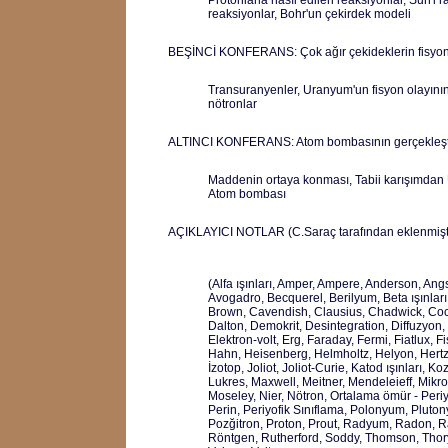
Protonlarla hasıl edilen reaksiyonlar, Sun'i r
reaksiyonlar, Bohr'un çekirdek modeli
BEŞİNCİ KONFERANS: Çok ağır çekideklerin fisyo
Transuranyenler, Uranyum'un fisyon olayının
nötronlar
ALTINCI KONFERANS: Atom bombasının gerçekleşti
Maddenin ortaya konması, Tabii karışımdan U
Atom bombası
AÇIKLAYICI NOTLAR (C.Saraç tarafından eklenmişt
(Alfa ışınları, Amper, Ampere, Anderson, Ang
Avogadro, Becquerel, Berilyum, Beta ışınları,
Brown, Cavendish, Clausius, Chadwick, Coc
Dalton, Demokrit, Desintegration, Diffuzyon,
Elektron-volt, Erg, Faraday, Fermi, Fiatlux, F
Hahn, Heisenberg, Helmholtz, Helyon, Hertz, Hı
İzotop, Joliot, Joliot-Curie, Katod ışınları, K
Lukres, Maxwell, Meitner, Mendeleieff, Mikro
Moseley, Nier, Nötron, Ortalama ömür - Peri
Perin, Periyofik Sınıflama, Polonyum, Plutonyu
Pozğitron, Proton, Prout, Radyum, Radon, R
Röntgen, Rutherford, Soddy, Thomson, Tho