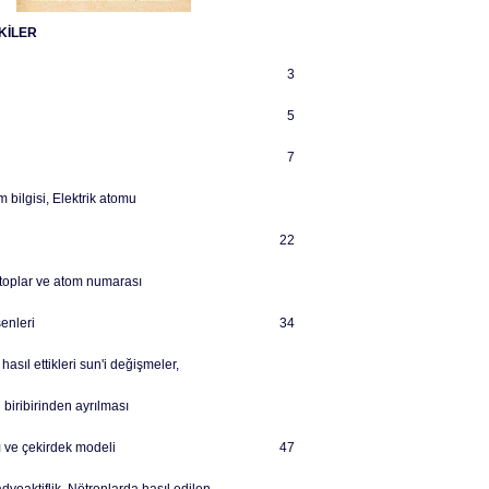
KİLER
3
5
7
 bilgisi, Elektrik atomu
22
otoplar ve atom numarası
enleri
34
hasıl ettikleri sun'i değişmeler,
 biribirinden ayrılması
e çekirdek modeli
47