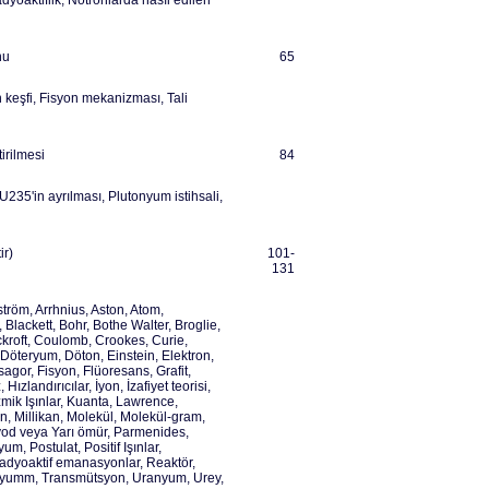
adyoaktiflik, Nötronlarda hasıl edilen
nu
65
 keşfi, Fisyon mekanizması, Tali
rilmesi
84
235'in ayrılması, Plutonyum istihsali,
ir)
101-
131
ström, Arrhnius, Aston, Atom,
 Blackett, Bohr, Bothe Walter, Broglie,
kroft, Coulomb, Crookes, Curie,
 Döteryum, Döton, Einstein, Elektron,
isagor, Fisyon, Flüoresans, Grafit,
zlandırıcılar, İyon, İzafiyet teorisi,
ozmik Işınlar, Kuanta, Lawrence,
n, Millikan, Molekül, Molekül-gram,
yod veya Yarı ömür, Parmenides,
m, Postulat, Positif Işınlar,
adyoaktif emanasyonlar, Reaktör,
ryumm, Transmütsyon, Uranyum, Urey,