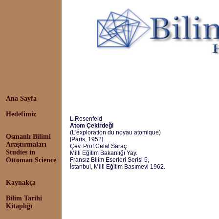
Ana Sayfa
Hedefimiz
L.Rosenfeld
Atom Çekirdeği
(L'éxploration du noyau atomique)
Osmanlı Bilimi
[Paris, 1952]
Araştırmaları
Çev. Prof.Celal Saraç
Studies in
Milli Eğitim Bakanlığı Yay.
Ottoman Science
Fransız Bilim Eserleri Serisi 5,
İstanbul, Milli Eğitim Basımevi 1962.
Kaynakça
Bilim Tarihi
Kitaplığı