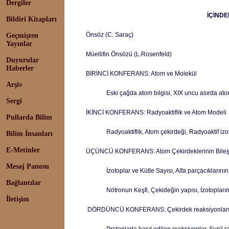
Dergiler
İÇİNDE
Bildiri Kitapları
Önsöz (C. Saraç)
Geçmişten
Yayınlar
Müellifin Önsözü (L.Rosenfeld)
Duyurular
Haberler
BİRİNCİ KONFERANS: Atom ve Molekül
Arşiv
Eski çağda atom bilgisi, XIX uncu asırda atom
Sergi
İKİNCİ KONFERANS: Radyoaktiflik ve Atom Modeli
Pullarda Bilim
Radyoaktiflik, Atom çekirdeği, Radyoaktif iz
Bilim İnsanları
E-Metinler
ÜÇÜNCÜ KONFERANS: Atom Çekirdeklerinin Bileş
Mesaj Panosu
İzotoplar ve Kütle Sayısı, Alfa parçacıklarının 
Bağlantılar
Nötronun Keşfi, Çekideğin yapısı, İzotopların
İletişim
DÖRDÜNCÜ KONFERANS: Çekirdek reaksiyonları v