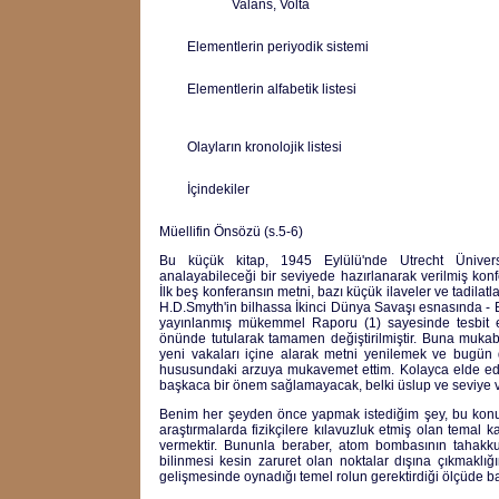
Valans, Volta
Elementlerin periyodik sistemi
Elementlerin alfabetik listesi
Olayların kronolojik listesi
İçindekiler
Müellifin Önsözü (s.5-6)
Bu küçük kitap, 1945 Eylülü'nde Utrecht Üniversi
analayabileceği bir seviyede hazırlanarak verilmiş konf
İlk beş konferansın metni, bazı küçük ilaveler ve tadilatl
H.D.Smyth'in bilhassa İkinci Dünya Savaşı esnasında - Bir
yayınlanmış mükemmel Raporu (1) sayesinde tesbit ede
önünde tutularak tamamen değiştirilmiştir. Buna muka
yeni vakaları içine alarak metni yenilemek ve bugün d
hususundaki arzuya mukavemet ettim. Kolayca elde edil
başkaca bir önem sağlamayacak, belki üslup ve seviye v
Benim her şeyden önce yapmak istediğim şey, bu konun
araştırmalarda fizikçilere kılavuzluk etmiş olan temal
vermektir. Bununla beraber, atom bombasının tahakku
bilinmesi kesin zaruret olan noktalar dışına çıkmaklı
gelişmesinde oynadığı temel rolun gerektirdiği ölçüde ba