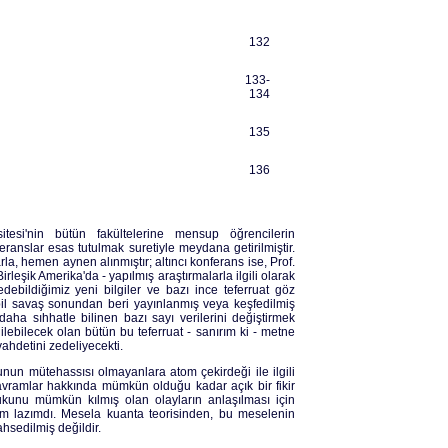
132
133-
134
135
136
tesi'nin bütün fakültelerine mensup öğrencilerin
eranslar esas tutulmak suretiyle meydana getirilmiştir.
arla, hemen aynen alınmıştır; altıncı konferans ise, Prof.
leşik Amerika'da - yapılmış araştırmalarla ilgili olarak
bildiğimiz yeni bilgiler ve bazı ince teferruat göz
bil savaş sonundan beri yayınlanmış veya keşfedilmiş
aha sıhhatle bilinen bazı sayı verilerini değiştirmek
ebilecek olan bütün bu teferruat - sanırım ki - metne
ahdetini zedeliyecekti.
un mütehassısı olmayanlara atom çekirdeği ile ilgili
 kavramlar hakkında mümkün olduğu kadar açık bir fikir
kunu mümkün kılmış olan olayların anlaşılması için
ğım lazımdı. Mesela kuanta teorisinden, bu meselenin
hsedilmiş değildir.