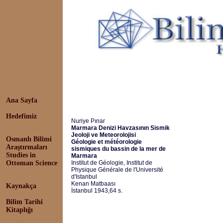
Ana Sayfa
Hedefimiz
Nuriye Pınar
Marmara Denizi Havzasının Sismik
Jeoloji ve Meteorolojisi
Osmanlı Bilimi
Géologie et météorologie
Araştırmaları
sismiques du bassin de la mer de
Studies in
Marmara
Ottoman Science
Institut de Géologie, Institut de
Physique Générale de l'Université
d'Istanbul
Kenan Matbaası
Kaynakça
İstanbul 1943,64 s.
Bilim Tarihi
Kitaplığı