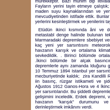
mürekkeptir. Bazı mühim dip iltivala
Fayların yerini tayin etmeye çalıştık
maden suyu kaynaklarından ve yeni
mevcudiyetinden istifade ettik. Bunlar
yerlerini kesinleştirmek ve yenilerini t
Etüdün ikinci kısmında âni ve de
metastabl denge halinde bulunan tek
Marmaradaki depremlere sbebiyet verd
kaç yeni yer sarsıntısını meteorol
havzanın karışık ve ortalama klimato
sevkedildik. . Birinci bölümde orta
.İkinci bölümde bir alçak basıncı
depremlerle aynı zamanda lduğunu gö
10 Temmuz 1894 Istanbul yer sarsıntı
mecburiyetinde kaldık; zira Kandilli
iin basınç, rüzgar istikameti ve şidd
Ağustos 1912 Ganos-Hora ve 4 İkinc
yer sarsıntılarıdır. Bu şiddetli depre
gelişimini inceledik. Erdek depremi, v
havzanın "karışık" durumunu ve "
derinleştirmek imkânını verdi.