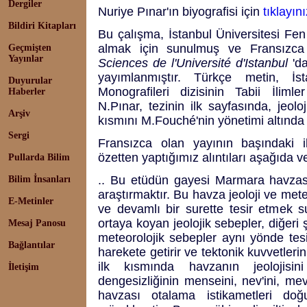
Dergiler
Nuriye Pınar'ın biyografisi için
tıklayını
Bildiri Kitapları
Bu çalışma, İstanbul Üniversitesi Fen
almak için sunulmuş ve Fransızc
Geçmişten
Yayınlar
Sciences de l'Université d'Istanbul
'da
yayımlanmıştır. Türkçe metin, İst
Duyurular
Monografileri dizisinin Tabii İliml
Haberler
N.Pınar, tezinin ilk sayfasında, jeolo
Arşiv
kısmını M.Fouché'nin yönetimi altında ça
Sergi
Fransızca olan yayının başındaki ik
özetten yaptığımız alıntıları aşağıda v
Pullarda Bilim
.. Bu etüdün gayesi Marmara havzasın
Bilim İnsanları
araştırmaktır. Bu havza jeoloji ve meteo
E-Metinler
ve devamlı bir surette tesir etmek su
ortaya koyan jeolojik sebepler, diğeri 
Mesaj Panosu
meteorolojik sebepler aynı yönde tesir
Bağlantılar
harekete getirir ve tektonik kuvvetleri
ilk kısmında havzanın jeolojisi
İletişim
dengesizliğinin menseini, nev'ini, mev
havzası otalama istikametleri doğ