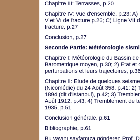
Chapitre III: Terrasses, p.20
Chapitre IV: Vue d'ensemble, p.23; A) 
V et Vı de fracture p.26; C) Ligne VII 
fracture, p.27
Conclusion, p.27
Seconde Partie: Météorologie sism
Chapitre I: Météorologie du Bassin de 
Barometrique moyen, p.30; 2) Etat et d
perturbations et leurs trajectoires, p.3
Chapitre II: Etude de quelques seisme
(Nicomédie) du 24 Août 358, p.41; 2) 
1894 (dit d'Istanbul), p.42; 3) Tremb
Août 1912, p.43; 4) Tremblement de t
1935, p.51
Conclusion générale, p.61
Bibliographie, p.61
Bu yayını sayfamıza gönderen Prof. Dr