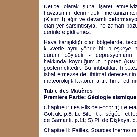
Netice olarak şuna işaret etmeliyi
havzasının derinindeki mekanizması
(Kısım I) ağır ve devamlı deformasyon
olan yer sarsıntısıyla, ne zaman boz
derinlere gidilemez.
Hava karışıklığı olan bölgelerde, tek
kuvvetle aynı yönde bir bileşkeye 
durum böyledir - depresyonların d
hakkında koyduğumuz hipotez (Kısım 
göstermektedir. Bu intibaklar, hipot
isbat etmezse de, ihtimal derecesinin
meteorolojik faktörün artık ihmal edil
Table des Matières
Première Partie: Géologie sismique
Chapitre I: Les Plis de Fond: 1) Le Ma
Gölcük, p.8; Le Silon transégéen et le
de Samanlı, p.11; 5) Pli de Dişkaya, p
Chapitre II: Failles, Sources thermo-m