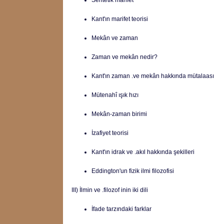
Sentetik marifet
Kant'ın marifet teorisi
Mekân ve zaman
Zaman ve mekân nedir?
Kant'ın zaman .ve mekân hakkında mütalaası
Mütenahî ışık hızı
Mekân-zaman birimi
İzafiyet teorisi
Kant'ın idrak ve .akıl hakkında şekilleri
Eddington'un fizik ilmi filozofisi
III) İlmin ve .filozof inin iki dili
İfade tarzındaki farklar