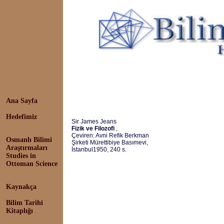
Ana Sayfa
Hedefimiz
Sir James Jeans
Fizik ve Filozofi
,
Çeviren: Avni Refik Berkman
Osmanlı Bilimi
Şirketi Mürettibiye Basımevi,
Araştırmaları
İstanbul1950, 240 s.
Studies in
Ottoman Science
Kaynakça
Bilim Tarihi
Kitaplığı