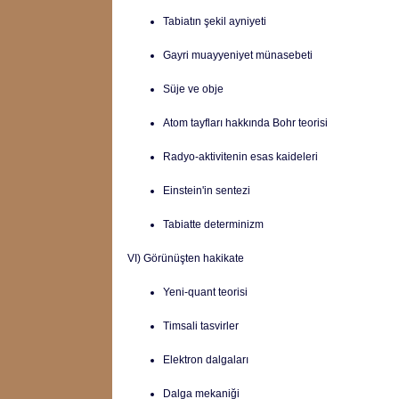
Tabiatın şekil ayniyeti
Gayri muayyeniyet münasebeti
Süje ve obje
Atom tayfları hakkında Bohr teorisi
Radyo-aktivitenin esas kaideleri
Einstein'in sentezi
Tabiatte determinizm
VI) Görünüşten hakikate
Yeni-quant teorisi
Timsali tasvirler
Elektron dalgaları
Dalga mekaniği