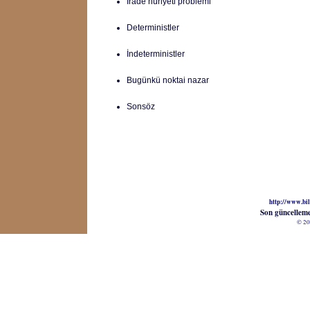
İrade hüriyeti problemi
Deterministler
İndeterministler
Bugünkü noktai nazar
Sonsöz
http://www.bil
Son güncellem
© 20