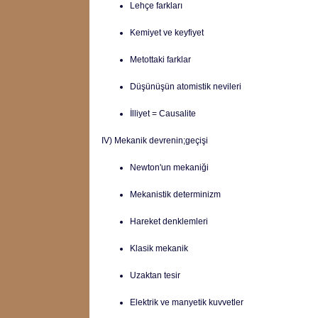
Lehçe farkları
Kemiyet ve keyfiyet
Metottaki farklar
Düşünüşün atomistik nevileri
İlliyet = Causalite
IV) Mekanik devrenin;geçişi
Newton'un mekaniği
Mekanistik determinizm
Hareket denklemleri
Klasik mekanik
Uzaktan tesir
Elektrik ve manyetik kuvvetler