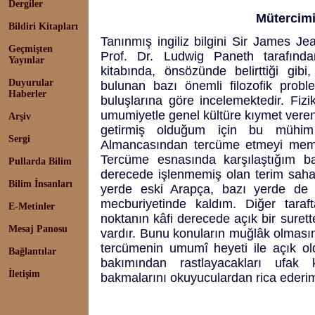
Dergiler
Mütercimi
Bildiri Kitapları
Tanınmış ingiliz bilgini Sir James Je
Geçmişten
Prof. Dr. Ludwig Paneth tarafından
Yayınlar
kitabında, önsözünde belirttiği gibi, 
Duyurular
bulunan bazı önemli filozofik probl
Haberler
buluşlarına göre incelemektedir. Fizik
umumiyetle genel kültüre kıymet veren 
Arşiv
getirmiş olduğum için bu mühim 
Sergi
Almancasından tercüme etmeyi memle
Tercüme esnasında karşılaştığım ba
Pullarda Bilim
derecede işlenmemiş olan terim sahası
Bilim İnsanları
yerde eski Arapça, bazı yerde de mi
mecburiyetinde kaldım. Diğer taraf
E-Metinler
noktanın kâfi derecede açık bir surett
Mesaj Panosu
vardır. Bunu konuların muğlâk olması
tercümenin umumî heyeti ile açık ol
Bağlantılar
bakımından rastlayacakları ufak
İletişim
bakmalarını okuyuculardan rica ederi