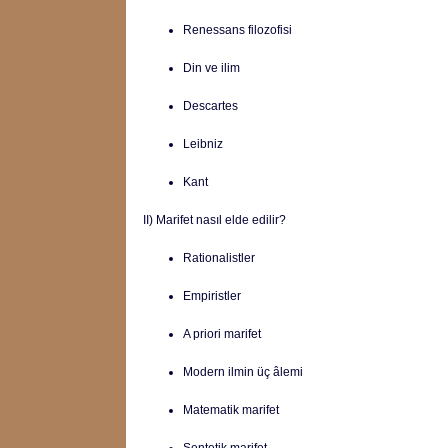
Renessans filozofisi
Din ve ilim
Descartes
Leibniz
Kant
II) Marifet nasıl elde edilir?
Rationalistler
Empiristler
A priori marifet
Modern ilmin üç âlemi
Matematik marifet