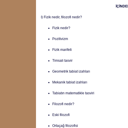
İÇİNDE
I) Fizik nedir, filozofi nedir?
Fizik nedir?
Pozitivizm
Fizik marifeti
Timsali tasvir
Geometrik tabiat izahları
Mekanik tabiat izahları
Tabiatın matematikle tasviri
Filozofi nedir?
Eski filozofi
Ortaçağ filozofisi