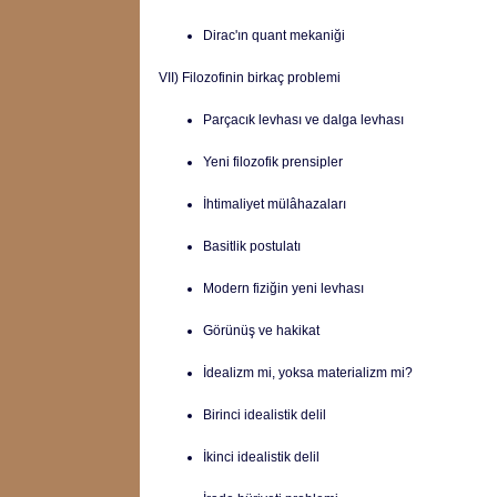
Dirac'ın quant mekaniği
VII) Filozofinin birkaç problemi
Parçacık levhası ve dalga levhası
Yeni filozofik prensipler
İhtimaliyet mülâhazaları
Basitlik postulatı
Modern fiziğin yeni levhası
Görünüş ve hakikat
İdealizm mi, yoksa materializm mi?
Birinci idealistik delil
İkinci idealistik delil