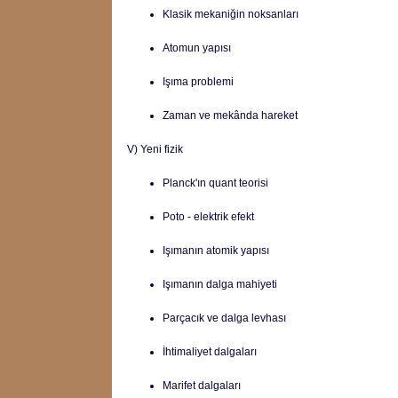
Klasik mekaniğin noksanları
Atomun yapısı
Işıma problemi
Zaman ve mekânda hareket
V) Yeni fizik
Planck'ın quant teorisi
Poto - elektrik efekt
Işımanın atomik yapısı
Işımanın dalga mahiyeti
Parçacık ve dalga levhası
İhtimaliyet dalgaları
Marifet dalgaları