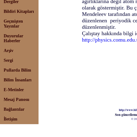
ağırlıklarına değil atom
Dergiler
olarak göstermiştir. Bu 
Bildiri Kitapları
Mendeleev tarafından ato
düzenlenen periyodik ce
Geçmişten
Yayınlar
düzenlenmiştir.
Çalıştay hakkında bilgi 
Duyurular
http://physics.comu.edu.
Haberler
Arşiv
Sergi
Pullarda Bilim
Bilim İnsanları
E-Metinler
Mesaj Panosu
Bağlantılar
http://www.bil
Son güncellem
İletişim
© 20