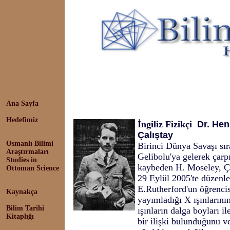
Ana Sayfa
Hedefimiz
İngiliz Fizikçi
Dr. Hen
Çalıştay
Osmanlı Bilimi
Birinci Dünya Savaşı sıras
Araştırmaları
Gelibolu'ya gelerek çarp
Studies in
kaybeden H. Moseley, Ça
Ottoman Science
29 Eylül 2005'te düzenlen
E.Rutherford'un öğrencis
Kaynakça
yayımladığı X ışınlarını
Bilim Tarihi
ışınların dalga boyları i
Kitaplığı
bir ilişki bulunduğunu v