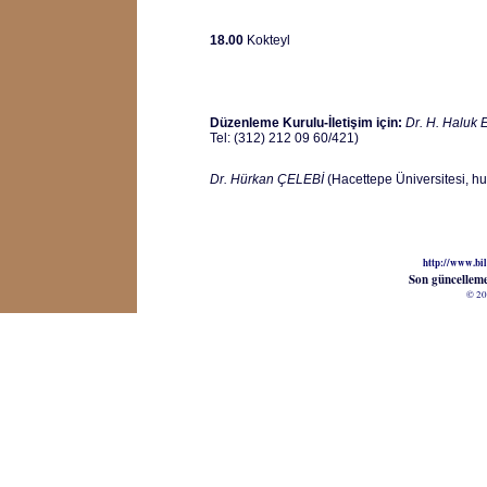
18.00
Kokteyl
Düzenleme Kurulu-İletişim için:
Dr. H. Halu
Tel: (312) 212 09 60/421)
Dr. Hürkan ÇELEBİ
(Hacettepe Üniversitesi, h
http://www.bil
Son güncellem
© 20