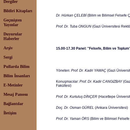
Dergiler
Bildiri Kitapları
Dr. Hürkan ÇELEBİ
(Bilim ve Bilimsel Felsefe Ç
Geçmişten
Yayınlar
Prof. Dr. Tuba ONGUN
(Gazi Üniversitesi Rektö
Duyurular
Haberler
Arşiv
15.00-17.30 Panel: ''Felsefe, Bilim ve Toplum'
Sergi
Pullarda Bilim
Yöneten:
Prof. Dr. Kadri YAMAÇ
(Gazi Üniversi
Bilim İnsanları
Konuşmacılar:
Prof. Dr. Kadir CANGIZBAY
(Gazi
E-Metinler
Fakültesi)
Mesaj Panosu
Prof. Dr. Kurtuluş DİNÇER
(Hacettepe Üniversit
Bağlantılar
Doç. Dr. Osman GÜREL
(Ankara Üniversitesi)
İletişim
Prof. Dr. Yaman ÖRS
(Bilim ve Bilimsel Felsef