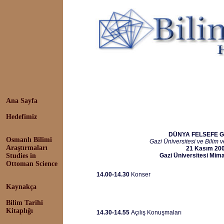
Konferans: Dhruv Raina, Güney Asy
Ana Sayfa
2005
Hedefimiz
DÜNYA FELSEFE 
Osmanlı Bilimi
Gazi Üniversitesi ve Bilim 
Araştırmaları
21 Kasım 200
Studies in
Gazi Üniversitesi Mim
Ottoman Science
14.00-14.30
Konser
Kaynakça
Bilim Tarihi
Kitaplığı
14.30-14.55
Açılış Konuşmaları