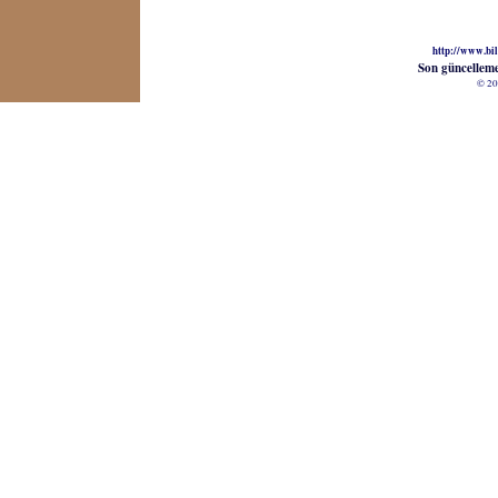
http://www.bil
Son güncellem
© 20