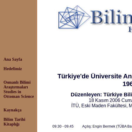
Ana Sayfa
Hedefimiz
Türkiye'de Üniversite An
Osmanlı Bilimi
19
Araştırmaları
Studies in
Düzenleyen: Türkiye Bil
Ottoman Science
18 Kasım 2006 Cumar
İTÜ, Eski Maden Fakültesi, 
Kaynakça
Bilim Tarihi
Kitaplığı
09.30 - 09.45
Açılış: Engin Bermek (TÜBA Ba