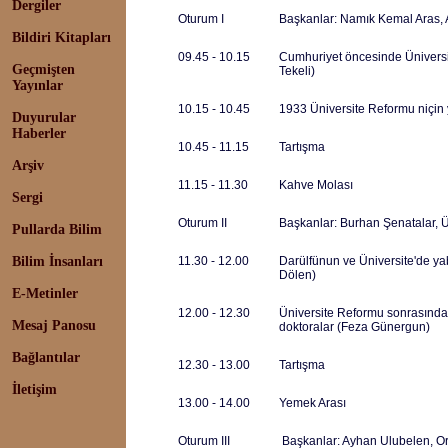
Dergiler
Oturum I
Başkanlar: Namık Kemal Aras, 
Bildiri Kitapları
09.45 - 10.15
Cumhuriyet öncesinde Üniversi
Geçmişten
Tekeli)
Yayınlar
10.15 - 10.45
1933 Üniversite Reformu niçin
Duyurular
Haberler
10.45 - 11.15
Tartışma
Arşiv
11.15 - 11.30
Kahve Molası
Sergi
Oturum II
Başkanlar: Burhan Şenatalar, 
Pullarda Bilim
Bilim İnsanları
11.30 - 12.00
Darülfünun ve Üniversite'de ya
Dölen)
E-Metinler
12.00 - 12.30
Üniversite Reformu sonrasında
Mesaj Panosu
doktoralar (Feza Günergun)
Bağlantılar
12.30 - 13.00
Tartışma
İletişim
13.00 - 14.00
Yemek Arası
Oturum III
Başkanlar: Ayhan Ulubelen, Or