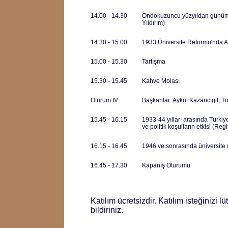
14.00 - 14.30
Ondokuzuncu yüzyıldan günümü
Yıldırım)
14.30 - 15.00
1933 Üniversite Reformu'nda Al
15.00 - 15.30
Tartışma
15.30 - 15.45
Kahve Molası
Oturum IV
Başkanlar: Aykut Kazancıgil, T
15.45 - 16.15
1933-44 yılları arasında Türkiye
ve politik koşulların etkisi (Re
16.15 - 16.45
1946 ve sonrasında üniversite
16.45 - 17.30
Kapanış Oturumu
Katılım ücretsizdir. Katılım isteğinizi l
bildiriniz.