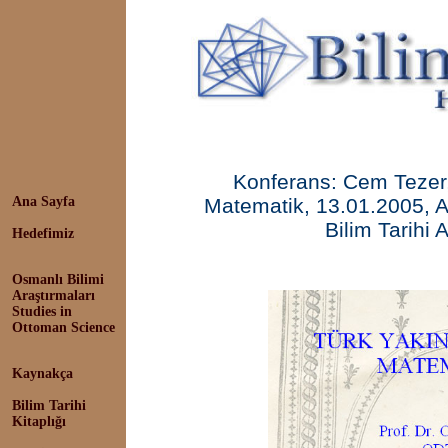
Konferans: Cem Tezer,
Ana Sayfa
Matematik, 13.01.2005, 
Bilim Tarihi 
Hedefimiz
Osmanlı Bilimi
Araştırmaları
Studies in
Ottoman Science
Kaynakça
Bilim Tarihi
Kitaplığı