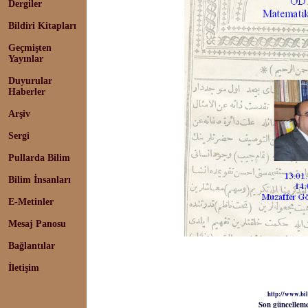
Dergiler
Bildiri Kitapları
Geçmişten
Yayınlar
Duyurular
Haberler
Arşiv
Sergi
Pullarda Bilim
Bilim İnsanları
E-Metinler
Mesaj Panosu
Bağlantılar
İletişim
http://www.bil
Son güncellem