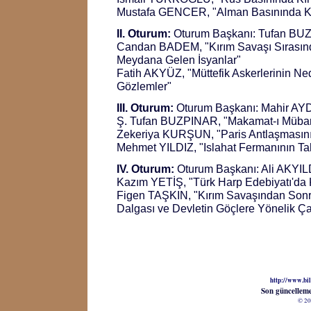
Mustafa GENCER, "Alman Basınında Kı
II. Oturum:
Oturum Başkanı: Tufan B
Candan BADEM, "Kırım Savaşı Sırasınd
Meydana Gelen İsyanlar"
Fatih AKYÜZ, "Müttefik Askerlerinin N
Gözlemler"
III. Oturum:
Oturum Başkanı: Mahir AY
Ş. Tufan BUZPINAR, "Makamat-ı Mübare
Zekeriya KURŞUN, "Paris Antlaşmasın
Mehmet YILDIZ, "Islahat Fermanının Ta
IV. Oturum:
Oturum Başkanı: Ali AKYIL
Kazım YETİŞ, "Türk Harp Edebiyatı'da 
Figen TAŞKIN, "Kırım Savaşından Sonr
Dalgası ve Devletin Göçlere Yönelik Ça
http://www.bil
Son güncellem
© 20