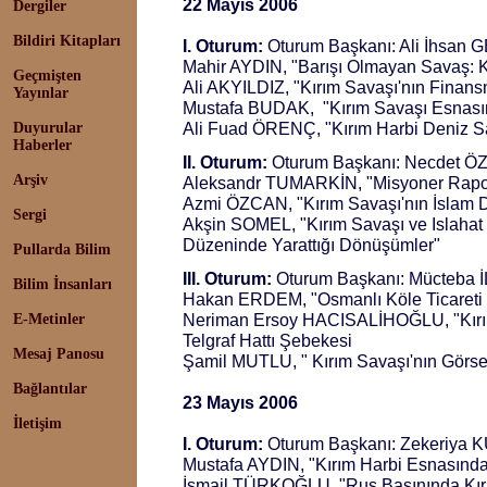
22 Mayıs 2006
Dergiler
Bildiri Kitapları
I. Oturum:
Oturum Başkanı: Ali İhsan
Mahir AYDIN, "Barışı Olmayan Savaş: K
Geçmişten
Ali AKYILDIZ, "Kırım Savaşı'nın Finan
Yayınlar
Mustafa BUDAK, "Kırım Savaşı Esnas
Ali Fuad ÖRENÇ, "Kırım Harbi Deniz Sa
Duyurular
Haberler
II. Oturum:
Oturum Başkanı: Necdet 
Arşiv
Aleksandr TUMARKİN, "Misyoner Rapor
Azmi ÖZCAN, "Kırım Savaşı'nın İslam D
Sergi
Akşin SOMEL, "Kırım Savaşı ve Islahat
Düzeninde Yarattığı Dönüşümler"
Pullarda Bilim
III. Oturum:
Oturum Başkanı: Mücteba
Bilim İnsanları
Hakan ERDEM, "Osmanlı Köle Ticareti 
Neriman Ersoy HACISALİHOĞLU, "Kırı
E-Metinler
Telgraf Hattı Şebekesi
Mesaj Panosu
Şamil MUTLU, " Kırım Savaşı'nın Görs
Bağlantılar
23 Mayıs 2006
İletişim
I. Oturum:
Oturum Başkanı: Zekeriya
Mustafa AYDIN, "Kırım Harbi Esnasında O
İsmail TÜRKOĞLU, "Rus Basınında Kır