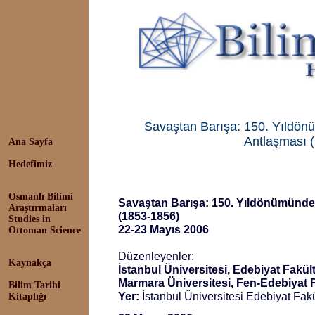
Savaştan Barışa: 150. Yıldön
Antlaşması 
Ana Sayfa
Hedefimiz
Osmanlı Bilimi
Savaştan Barışa: 150. Yıldönümünde 
Araştırmaları
(1853-1856)
Studies in
22-23 Mayıs 2006
Ottoman Science
Düzenleyenler:
Kaynakça
İstanbul Üniversitesi, Edebiyat Fakül
Marmara Üniversitesi, Fen-Edebiyat 
Bilim Tarihi
Yer:
İstanbul Üniversitesi Edebiyat Fakü
Kitaplığı