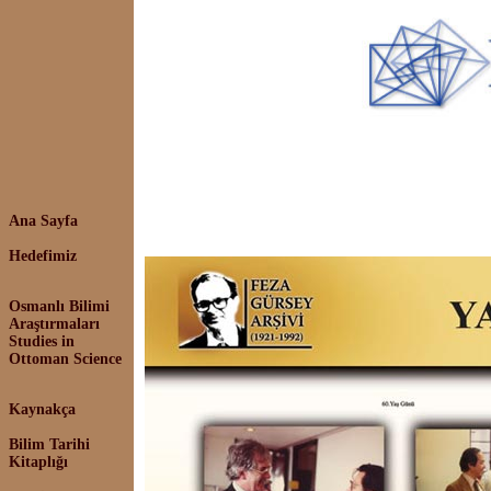
Ana Sayfa
Hedefimiz
Osmanlı Bilimi
Araştırmaları
Studies in
Ottoman Science
Kaynakça
Bilim Tarihi
Kitaplığı