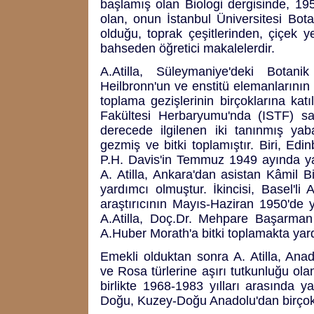
başlamış olan Biologi dergisinde, 19
olan, onun İstanbul Üniversitesi Bot
olduğu, toprak çeşitlerinden, çiçek yeti
bahseden öğretici makalelerdir.
A.Atilla, Süleymaniye'deki Botani
Heilbronn'un ve enstitü elemanlarının y
toplama gezişlerinin birçoklarına kat
Fakültesi Herbaryumu'nda (ISTF) sakl
derecede ilgilenen iki tanınmış yaba
gezmiş ve bitki toplamıştır. Biri, Edi
P.H. Davis'in Temmuz 1949 ayında ya
A. Atilla, Ankara'dan asistan Kâmil Bil
yardımcı olmuştur. İkincisi, Basel'li
araştırıcının Mayıs-Haziran 1950'de 
A.Atilla, Doç.Dr. Mehpare Başarman (
A.Huber Morath'a bitki toplamakta yard
Emekli olduktan sonra A. Atilla, Anado
ve Rosa türlerine aşırı tutkunluğu ol
birlikte 1968-1983 yılları arasında y
Doğu, Kuzey-Doğu Anadolu'dan birçok 