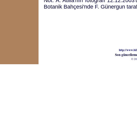
Not: A. Atilla'nın fotoğrafı 12.12.2003
Botanik Bahçesi'nde F. Günergun tarafı
http://www.bil
Son güncellem
© 20