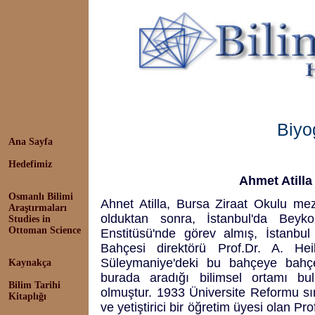
Biyo
Ana Sayfa
Hedefimiz
Ahmet Atilla
Osmanlı Bilimi
Ahnet Atilla, Bursa Ziraat Okulu m
Araştırmaları
olduktan sonra, İstanbul'da Beyko
Studies in
Ottoman Science
Enstitüsü'nde görev almış, İstanbul
Bahçesi direktörü Prof.Dr. A. Hei
Süleymaniye'deki bu bahçeye bahçe 
Kaynakça
burada aradığı bilimsel ortamı bu
Bilim Tarihi
olmuştur. 1933 Üniversite Reformu s
Kitaplığı
ve yetiştirici bir öğretim üyesi olan P