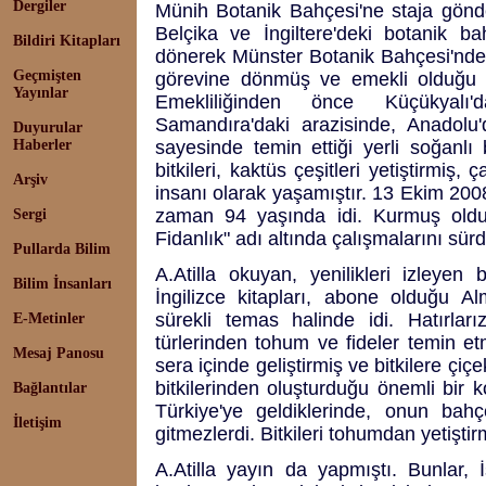
Dergiler
Münih Botanik Bahçesi'ne staja gönder
Belçika ve İngiltere'deki botanik b
Bildiri Kitapları
dönerek Münster Botanik Bahçesi'nde ça
Geçmişten
görevine dönmüş ve emekli olduğu 1
Yayınlar
Emekliliğinden önce Küçükyalı
Samandıra'daki arazisinde, Anadolu'
Duyurular
Haberler
sayesinde temin ettiği yerli soğanlı b
bitkileri, kaktüs çeşitleri yetiştirmiş, ç
Arşiv
insanı olarak yaşamıştır. 13 Ekim 2008
zaman 94 yaşında idi. Kurmuş olduğ
Sergi
Fidanlık" adı altında çalışmalarını sür
Pullarda Bilim
A.Atilla okuyan, yenilikleri izleyen b
Bilim İnsanları
İngilizce kitapları, abone olduğu Al
sürekli temas halinde idi. Hatırla
E-Metinler
türlerinden tohum ve fideler temin et
Mesaj Panosu
sera içinde geliştirmiş ve bitkilere çiç
bitkilerinden oluşturduğu önemli bir k
Bağlantılar
Türkiye'ye geldiklerinde, onun bah
İletişim
gitmezlerdi. Bitkileri tohumdan yetiştir
A.Atilla yayın da yapmıştı. Bunlar,