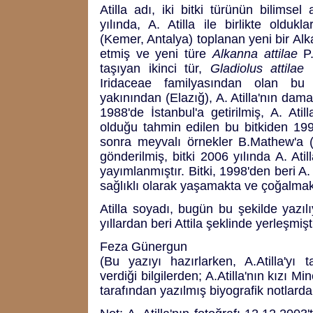
Atilla adı, iki bitki türünün bilimse
yılında, A. Atilla ile birlikte olduk
(Kemer, Antalya) toplanan yeni bir Al
etmiş ve yeni türe
Alkanna attilae
P.
taşıyan ikinci tür,
Gladiolus attilae
K
Iridaceae familyasından olan bu 
yakınından (Elazığ), A. Atilla'nın da
1988'de İstanbul'a getirilmiş, A. Atil
olduğu tahmin edilen bu bitkiden 199
sonra meyvalı örnekler B.Mathew'a 
gönderilmiş, bitki 2006 yılında A. Atill
yayımlanmıştır. Bitki, 1998'den beri A
sağlıklı olarak yaşamakta ve çoğalmak
Atilla soyadı, bugün bu şekilde yazıl
yıllardan beri Attila şeklinde yerleşmişti
Feza Günergun
(Bu yazıyı hazırlarken, A.Atilla'yı
verdiği bilgilerden; A.Atilla'nın kızı M
tarafından yazılmış biyografik notlard