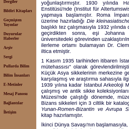
Dergiler
yoğunlaştırmıştır. 1930 yılında Ha
Enstitüsü'nde (Institut für Altertumsw
Bildiri Kitapları
yapmaya başlamıştır. Roma İmparat
Geçmişten
üzerine hazırladığı
Die kleinasiatisc
Yayınlar
başlıklı tez çalışmasıyla 1932 yılında 
geçirdikten sonra, eşi Johanna 
Duyurular
Haberler
üniversitedeki görevinden uzaklaştırı
ilerleme ortamı bulamayan Dr. Clem
Arşiv
iltica etmiştir.
Sergi
1 Kasım 1935 tarihinden itibaren İsta
Pullarda Bilim
mütehassısı" olarak görevlendirilmişti
Küçük Asya sikkelerinin merkezine ge
Bilim İnsanları
karşılaşmış ve araştırma sahasıyla ilgi
1939 yılına kadar İstanbul Arkeoloji
E-Metinler
çalışmış ve antik sikke koleksiyonların
Mesaj Panosu
Müzesi'nde çalıştığı dönemde, müz
Bizans sikkeleri için 3 ciltlik bir katal
Bağlantılar
Yunan-Romen-Bizantin ve Avrupa Si
İletişim
kitap hazırlamıştır.
İkinci Dünya Savaşı'nın başlamasıyla, 