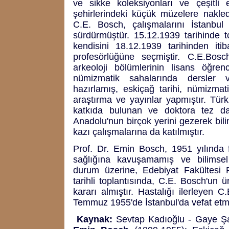
ve sikke koleksiyonları ve çeşitli 
şehirlerindeki küçük müzelere nakle
C.E. Bosch, çalışmalarını İstanbul 
sürdürmüştür. 15.12.1939 tarihinde top
kendisini 18.12.1939 tarihinden iti
profesörlüğüne seçmiştir. C.E.Bosc
arkeoloji bölümlerinin lisans öğre
nümizmatik sahalarında dersler v
hazırlamış, eskiçağ tarihi, nümizmat
araştırma ve yayınlar yapmıştır. Türk
katkıda bulunan ve doktora tez d
Anadolu'nun birçok yerini gezerek bil
kazı çalışmalarına da katılmıştır.
Prof. Dr. Emin Bosch, 1951 yılında f
sağlığına kavuşamamış ve bilimsel 
durum üzerine, Edebiyat Fakültesi 
tarihli toplantısında, C.E. Bosch'un ü
kararı almıştır. Hastalığı ilerleyen C
Temmuz 1955'de İstanbul'da vefat etmi
Kaynak:
Sevtap Kadıoğlu - Gaye Şa