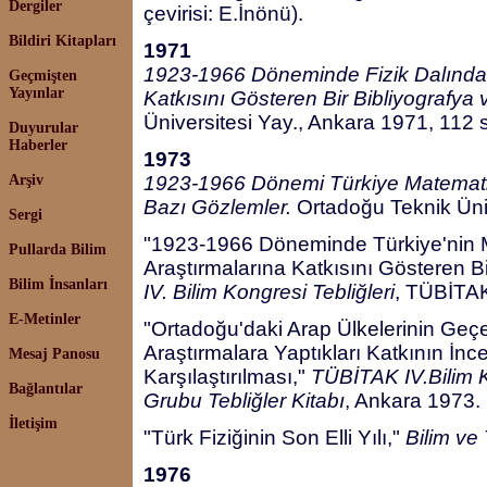
Dergiler
çevirisi: E.İnönü).
Bildiri Kitapları
1971
1923-1966 Döneminde Fizik Dalındaki
Geçmişten
Yayınlar
Katkısını Gösteren Bir Bibliyografya
Üniversitesi Yay., Ankara 1971, 112 s
Duyurular
Haberler
1973
Arşiv
1923-1966 Dönemi Türkiye Matematik 
Bazı Gözlemler.
Ortadoğu Teknik Üniv
Sergi
"1923-1966 Döneminde Türkiye'nin 
Pullarda Bilim
Araştırmalarına Katkısını Gösteren Bi
Bilim İnsanları
IV. Bilim Kongresi Tebliğleri
, TÜBİTAK
E-Metinler
"Ortadoğu'daki Arap Ülkelerinin Geç
Araştırmalara Yaptıkları Katkının İnc
Mesaj Panosu
Karşılaştırılması,"
TÜBİTAK IV.Bilim K
Bağlantılar
Grubu Tebliğler Kitabı
, Ankara 1973.
İletişim
"Türk Fiziğinin Son Elli Yılı,"
Bilim ve
1976