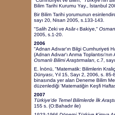
"Cumhuriyet ve Bilim,"
Türkiye'nin Bil
Bilim Tarihi Kurumu Yay., İstanbul 20
Bir Bilim Tarihi yorumunun esinlendir
sayı 20, Nisan 2005, s.133-143.
"Salih Zeki ve Asâr-ı Bakiye,"
Osmanlı
2005, s.1-20.
2006
"Adnan Adıvar'ın Bilgi Cumhuriyeti Hab
(Adnan Adıvar'ı Anma Toplantısı'nın
Osmanlı Bilimi Araştırmaları
, c.7, say
E. İnönü, "Matematik: Bilimlerin Krali
Dünyası
, Yıl 15, Sayı 2, 2006, s. 8
binasında yer alan Deneme Bilim Mer
düzenlediği 'Matematiğin Keşfi Hafta
2007
Türkiye'de Temel Bilimlerde İlk Araşt
155 s. (O:Bahadır ile)
1923-1966 Dönemi Türkiye Kimya Araş