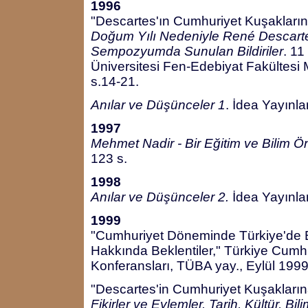
1996
"Descartes'ın Cumhuriyet Kuşaklarına
Doğum Yılı Nedeniyle René Descart
Sempozyumda Sunulan Bildiriler
. 11
Üniversitesi Fen-Edebiyat Fakültesi
s.14-21.
Anılar ve Düşünceler 1
. İdea Yayınla
1997
Mehmet Nadir - Bir Eğitim ve Bilim 
123 s.
1998
Anılar ve Düşünceler 2.
İdea Yayınlar
1999
"Cumhuriyet Döneminde Türkiye'de B
Hakkında Beklentiler," Türkiye Cumhu
Konferansları, TÜBA yay., Eylül 1999
"Descartes'in Cumhuriyet Kuşakların
Fikirler ve Eylemler. Tarih, Kültür, 