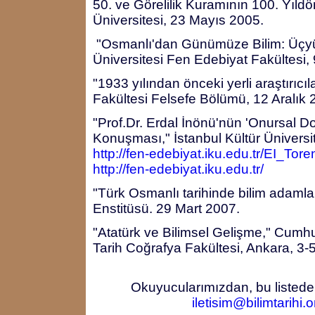
50. ve Görelilik Kuramının 100. Yıld
Üniversitesi, 23 Mayıs 2005.
"Osmanlı'dan Günümüze Bilim: Üçyüz
Üniversitesi Fen Edebiyat Fakültesi,
"1933 yılından önceki yerli araştırıcıl
Fakültesi Felsefe Bölümü, 12 Aralık 
"Prof.Dr. Erdal İnönü'nün 'Onursal D
Konuşması," İstanbul Kültür Üniversi
http://fen-edebiyat.iku.edu.tr/EI_To
http://fen-edebiyat.iku.edu.tr/
"Türk Osmanlı tarihinde bilim adamla
Enstitüsü. 29 Mart 2007.
"Atatürk ve Bilimsel Gelişme," Cumh
Tarih Coğrafya Fakültesi, Ankara, 3-
Okuyucularımızdan, bu listede
iletisim@bilimtarihi.o