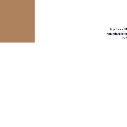
http://www.bil
Son güncellem
© 20