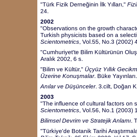
"Türk Fizik Derneğinin İlk Yılları,"
Fiz
24.
2002
"Observations on the growth character
Turkish physicists based on a selectiv
Scientometrics
, Vol.55, No.3 (2002) 
"Cumhuriyet'te Bilim Kültürünün Olu
Aralık 2002, 6 s.
"Bilim ve Kültür,"
Üçyüz Yıllık Gecikme
Üzerine Konuşmalar
. Büke Yayınları
Anılar ve Düşünceler
. 3.cilt, Doğan 
2003
"The influence of cultural factors on s
Scientometrics
, Vol.56, No.1 (2003)
Bilimsel Devrim ve Stratejik Anlamı
. 
"Türkiye'de Botanik Tarihi Araştırmala