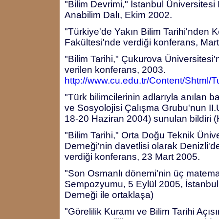
"Bilim Devrimi," İstanbul Üniversitesi 
Anabilim Dalı, Ekim 2002.
"Türkiye'de Yakın Bilim Tarihi'nden K
Fakültesi'nde verdiği konferans, Mar
"Bilim Tarihi," Çukurova Üniversitesi
verilen konferans, 2003.
http://www.cu.edu.tr/Content/Shtml/
"Türk bilimcilerinin adlarıyla anılan ba
ve Sosyolojisi Çalışma Grubu'nun I
18-20 Haziran 2004) sunulan bildiri 
"Bilim Tarihi," Orta Doğu Teknik Üni
Derneği'nin davetlisi olarak Denizli
verdiği konferans, 23 Mart 2005.
"Son Osmanlı dönemi'nin üç matemati
Sempozyumu, 5 Eylül 2005, İstanbul 
Derneği ile ortaklaşa)
"Görelilik Kuramı ve Bilim Tarihi Aç