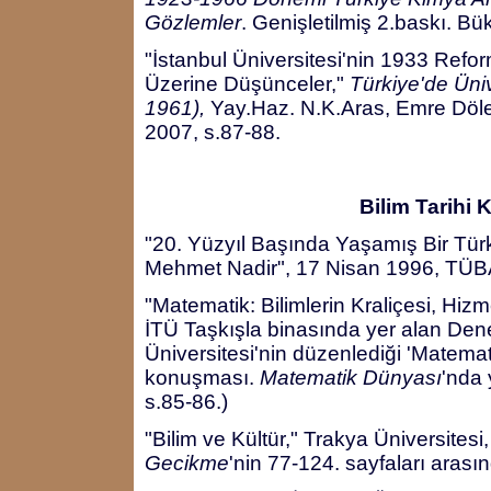
Gözlemler
. Genişletilmiş 2.baskı. Bü
"İstanbul Üniversitesi'nin 1933 Ref
Üzerine Düşünceler,"
Türkiye'de Üniv
1961),
Yay.Haz. N.K.Aras, Emre Döl
2007, s.87-88.
Bilim Tarihi 
"20. Yüzyıl Başında Yaşamış Bir Türk
Mehmet Nadir", 17 Nisan 1996, TÜB
"Matematik: Bilimlerin Kraliçesi, Hiz
İTÜ Taşkışla binasında yer alan De
Üniversitesi'nin düzenlediği 'Matemati
konuşması.
Matematik Dünyası
'nda 
s.85-86.)
"Bilim ve Kültür," Trakya Üniversitesi
Gecikme
'nin 77-124. sayfaları arasın