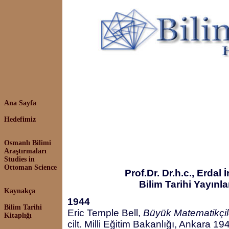
Ana Sayfa
Hedefimiz
Osmanlı Bilimi
Araştırmaları
Studies in
Ottoman Science
Prof.Dr. Dr.h.c., Erdal
Bilim Tarihi Yayınla
Kaynakça
1944
Bilim Tarihi
Eric Temple Bell,
Büyük Matematikçil
Kitaplığı
cilt. Milli Eğitim Bakanlığı, Ankara 