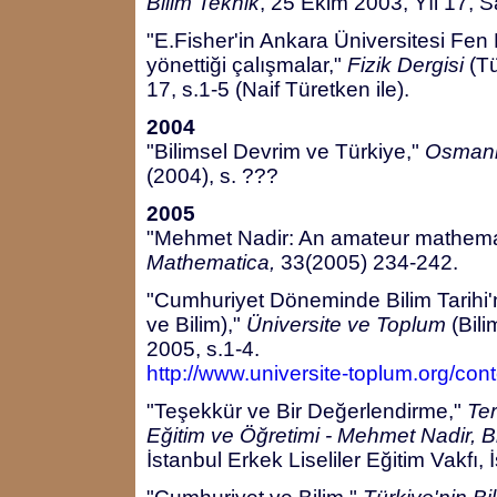
Bilim Teknik
, 25 Ekim 2003, Yıl 17, S
"E.Fisher'in Ankara Üniversitesi Fen 
yönettiği çalışmalar,"
Fizik Dergisi
(Tü
17, s.1-5 (Naif Türetken ile).
2004
"Bilimsel Devrim ve Türkiye,"
Osmanlı
(2004), s. ???
2005
"Mehmet Nadir: An amateur mathemat
Mathematica,
33(2005) 234-242.
"Cumhuriyet Döneminde Bilim Tarihi
ve Bilim),"
Üniversite ve Toplum
(Bili
2005, s.1-4.
http://www.universite-toplum.org/co
"Teşekkür ve Bir Değerlendirme,"
Ter
Eğitim ve Öğretimi - Mehmet Nadir, B
İstanbul Erkek Liseliler Eğitim Vakfı,