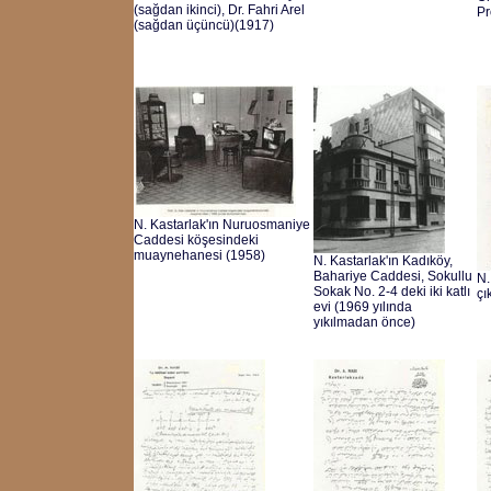
(sağdan ikinci), Dr. Fahri Arel
Pr
(sağdan üçüncü)(1917)
N. Kastarlak'ın Nuruosmaniye
Caddesi köşesindeki
muaynehanesi (1958)
N. Kastarlak'ın Kadıköy,
Bahariye Caddesi, Sokullu
N.
Sokak No. 2-4 deki iki katlı
çı
evi (1969 yılında
yıkılmadan önce)