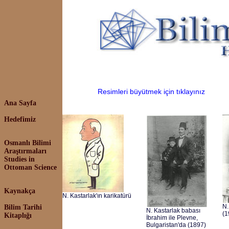
Resimleri büyütmek için tıklayınız
Ana Sayfa
Hedefimiz
Osmanlı Bilimi
Araştırmaları
Studies in
Ottoman Science
Kaynakça
N. Kastarlak'ın karikatürü
N.
Bilim Tarihi
N. Kastarlak babası
(1
Kitaplığı
İbrahim ile Plevne,
Bulgaristan'da (1897)