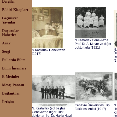
Dergiler
Bildiri Kitapları
Geçmişten
Yayınlar
Duyurular
Haberler
N.Kastarlak Cenevre'de
Arşiv
Prof. Dr. A. Mayor ve diğer
doktorlarla (1921)
N.
N.Kastarlak Cenevre'de
Sergi
Ün
(1917)
Do
Pullarda Bilim
(2
Bilim İnsanları
E-Metinler
Mesaj Panosu
Bağlantılar
İletişim
Cenevre Üniversitesi Tıp
N.
N. Kastarlak (sol başta)
Fakültesi Anfisi (1917)
Ha
Cenevre'de diğer Türk
Kl
doktorları ile. Dr. Hakkı Hayri
Or