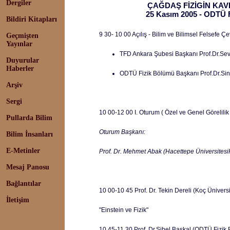
Dergiler
ÇAĞDAŞ FİZİGİN KA
25 Kasım 2005 - ODTÜ F
Bildiri Kitapları
9 30- 10 00 Açılış - Bilim ve Bilimsel Felsefe
Geçmişten
Yayınlar
TFD Ankara Şubesi Başkanı Prof.Dr.Sev
Duyurular
Haberler
ODTÜ Fizik Bölümü Başkanı Prof.Dr.Si
Arşiv
Sergi
10 00-12 00 I. Oturum ( Özel ve Genel Görelilik
Pullarda Bilim
Oturum Başkanı:
Bilim İnsanları
E-Metinler
Prof. Dr. Mehmet Abak (Hacettepe Üniversitesi
Mesaj Panosu
Bağlantılar
10 00-10 45 Prof. Dr. Tekin Dereli (Koç Ünivers
İletişim
"Einstein ve Fizik"
10 45-11 30 Prof. Dr.Sibel Baskal (ODTÜ Fizik