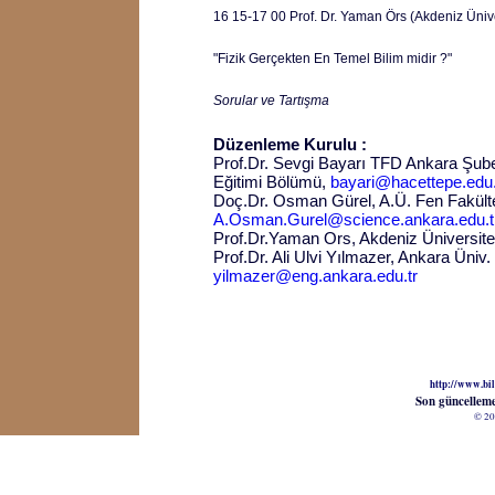
16 15-17 00 Prof. Dr. Yaman Örs (Akdeniz Ünive
"Fizik Gerçekten En Temel Bilim midir ?"
Sorular ve Tartışma
Düzenleme Kurulu :
Prof.Dr. Sevgi Bayarı TFD Ankara Şube
Eğitimi Bölümü,
bayari@hacettepe.edu.
Doç.Dr. Osman Gürel, A.Ü. Fen Fakült
A.Osman.Gurel@science.ankara.edu.t
Prof.Dr.Yaman Ors, Akdeniz Üniversites
Prof.Dr. Ali Ulvi Yılmazer, Ankara Üniv
yilmazer@eng.ankara.edu.tr
http://www.bil
Son güncellem
© 20