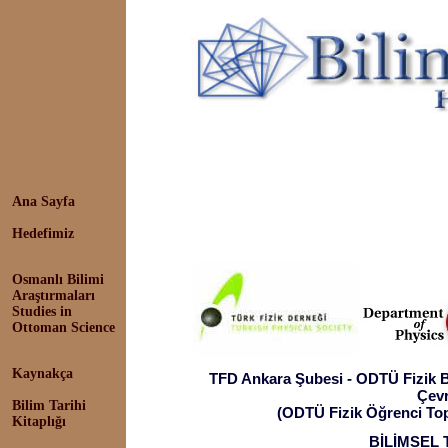
Konferans: Dhruv Raina, Güney Asy
Ana Sayfa
2005
Hedefimiz
Osmanlı Bilimi
Araştırmaları
Studies in
Ottoman Science
Kaynakça
TFD Ankara Şubesi - ODTÜ Fizik Bö
Çevr
Bilim Tarihi
(ODTÜ Fizik Öğrenci Top
Kitaplığı
BİLİMSEL 