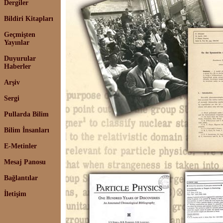
Dergiler
Bildiri Kitapları
Geçmişten
Yayınlar
Duyurular
Haberler
Arşiv
Sergi
Pullarda Bilim
Bilim İnsanları
E-Metinler
Mesaj Panosu
Bağlantılar
İletişim