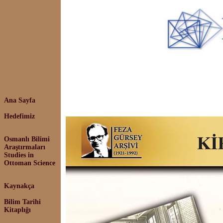
Ana Sayfa
Hedefimiz
Osmanlı Bilimi
Araştırmaları
Studies in
Ottoman Science
Kaynakça
Bilim Tarihi
Kitaplığı