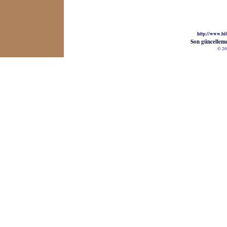
http://www.bil
Son güncellem
© 20