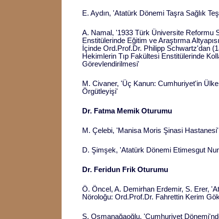
E. Aydın, 'Atatürk Dönemi Taşra Sağlık Teş
A. Namal, '1933 Türk Üniversite Reformu S
Enstitülerinde Eğitim ve Araştırma Altyapıs
İçinde Ord.Prof.Dr. Philipp Schwartz'dan (
Hekimlerin Tıp Fakültesi Enstitülerinde Kol
Görevlendirilmesi'
M. Civaner, 'Üç Kanun: Cumhuriyet'in Ülke
Örgütleyişi'
Dr. Fatma Memik Oturumu
M. Çelebi, 'Manisa Moris Şinasi Hastanesi'
D. Şimşek, 'Atatürk Dönemi Etimesgut Nu
Dr. Feridun Frik Oturumu
Ö. Öncel, A. Demirhan Erdemir, S. Erer, 'A
Nöroloğu: Ord.Prof.Dr. Fahrettin Kerim Gök
Ş. Osmanağaoğlu, 'Cumhuriyet Dönemi'nd