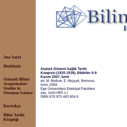
Ana Sayfa
Hedefimiz
Atatürk Dönemi Sağlık Tarihi
Kongresi (1920-1938). Bildiriler 6-9
Kasım 2007, İzmir
Osmanlı Bilimi
ed. M. Mutluer, E. Akçiçek, Bornova,
Araştırmaları
İzmir, 2009
Studies in
Ege Üniversitesi Edebiyat Fakültesi
Ottoman Science
yay., (xxiii+965 s.)
ISBN 978 975 483 804 6
Kaynakça
Bilim Tarihi
Kitaplığı