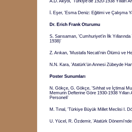
A.D. Akyol, 'Türkiye'de 1920-1938 Yılları A
İ. Eşer, 'Esma Deniz: Eğitimi ve Çalışma 
Dr. Erich Frank Oturumu
S. Sarısaman, 'Cumhuriyet'in İlk Yıllarında
1938)'
Z. Arıkan, 'Mustafa Necati'nin Ölümü ve H
N.N. Kara, 'Atatürk'ün Annesi Zübeyde Han
Poster Sunumları
N. Gökçe, G. Gökçe, 'Sıhhat ve İçtimai Mua
Memurin Defterine Göre 1930-1938 Yılları 
Personeli'
M. Tınal, 'Türkiye Büyük Millet Meclisi I. Dö
U. Yücel, R. Özdemir, 'Atatürk Dönemi'nde E