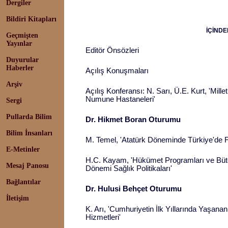
Dergiler
Bildiri Kitapları
İÇİNDE
Geçmişten
Yayınlar
Editör Önsözleri
Duyurular
Haberler
Açılış Konuşmaları
Arşiv
Açılış Konferansı: N. Sarı, Ü.E. Kurt, 'Mil
Numune Hastaneleri'
Sergi
Pullarda Bilim
Dr. Hikmet Boran Oturumu
Bilim İnsanları
M. Temel, 'Atatürk Döneminde Türkiye'de 
E-Metinler
H.C. Kayam, 'Hükümet Programları ve Bütç
Mesaj Panosu
Dönemi Sağlık Politikaları'
Bağlantılar
Dr. Hulusi Behçet Oturumu
İletişim
K. Arı, 'Cumhuriyetin İlk Yıllarında Yaşana
Hizmetleri'