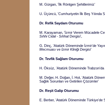
M. Gürgan, 'İlk Röntgen Şehitlerimiz'
U. Üçüncü, 'Cumhuriyetin İlk Beş Yılında S
Dr. Refik Saydam Oturumu
M. Karayaman, 'İzmir Verem Mücadele Cem
Sıhhi Cidal
-
Sıhhat
Dergisi',
G. Dinç, 'Atatürk Döneminde İzmir'de Yayın
Mecmuası
ve
İzmir Kliniği Dergisi
'
Dr. Tevfik Sağlam Oturumu
H. Öksüz, 'Atatürk Döneminde Trabzon'da S
M. Değer, H. Doğan, İ. Hot, 'Atatürk Döne
Sağlık Sorunları ve Getirilen Çözümler'
Dr. Reşit Galip Oturumu
E. Berber, 'Atatürk Döneminde Türkiye'de 