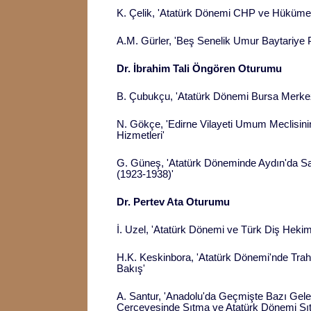
K. Çelik, 'Atatürk Dönemi CHP ve Hükümet
A.M. Gürler, 'Beş Senelik Umur Baytariye 
Dr. İbrahim Tali Öngören Oturumu
B. Çubukçu, 'Atatürk Dönemi Bursa Merkez v
N. Gökçe, 'Edirne Vilayeti Umum Meclisinin
Hizmetleri'
G. Güneş, 'Atatürk Döneminde Aydın'da Sa
(1923-1938)'
Dr. Pertev Ata Oturumu
İ. Uzel, 'Atatürk Dönemi ve Türk Diş Hekiml
H.K. Keskinbora, 'Atatürk Dönemi'nde Tra
Bakış'
A. Santur, 'Anadolu'da Geçmişte Bazı Gel
Çerçevesinde Sıtma ve Atatürk Dönemi Sıt