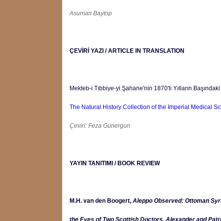
Asuman Baytop
ÇEVİRİ YAZI / ARTICLE IN TRANSLATION
Mekteb-i Tıbbiye-yi Şahane'nin 1870'li Yılların Başındak
The Natural History Collection of the Imperial Medical Sch
Çeviri: Feza Günergun
YAYIN TANITIMI / BOOK REVIEW
M.H. van den Boogert,
Aleppo
Observed: Ottoman Syr
the Eyes of Two Scottish Doctors, Alexander and Patr