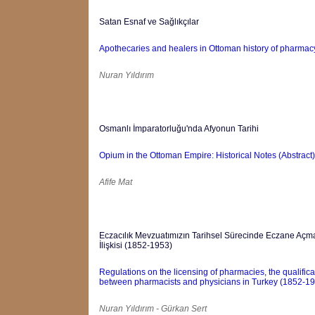
Satan Esnaf ve Sağlıkçılar
Apothecaries and healers in Ottoman history of pharmacy
Nuran Yıldırım
Osmanlı İmparatorluğu'nda Afyonun Tarihi
Opium in the Ottoman Empire: Historical Notes (Abstract)
Afife Mat
Eczacılık Mevzuatımızın Tarihsel Sürecinde Eczane Açma
İlişkisi (1852-1953)
Regulations on the licensing of pharmacies, the qualifica
between pharmacists and physicians in Turkey (1852-19
Nuran Yıldırım - Gürkan Sert