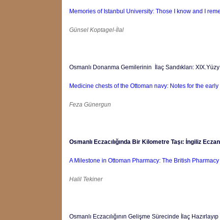
Memories of Istanbul University: Those I know and I rem
Günsel Koptagel-İlal
Osmanlı Donanma Gemilerinin İlaç Sandıkları: XIX.Yüzyılın
Medicine chests of the Ottoman navy: Notes for the early 
Feza Günergun
Osmanlı Eczacılığında Bir Kilometre Taşı: İngiliz Eczan
A Milestone in Ottoman Pharmacy: The British Pharmacy i
Halil Tekiner
Osmanlı Eczacılığının Gelişme Sürecinde İlaç Hazırlayıp