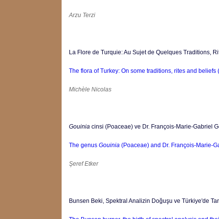
Arzu Terzi
La Flore de Turquie: Au Sujet de Quelques Traditions, R
The flora of Turkey: On some traditions, rites and beliefs 
Michèle Nicolas
Gouinia
cinsi (Poaceae) ve Dr. François-Marie-Gabriel G
The genus
Gouinia
(Poaceae) and Dr. François-Marie-Gab
Şeref Etker
Bunsen Beki, Spektral Analizin Doğuşu ve Türkiye'de Tan