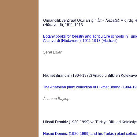
Ormancılık ve Ziraat Okulları için
İlm-i Nebatat
: Mıgırdiç
(Hüdaverdi), 1911-1913
Botany books for forestry and agriculture schools in Tu
Allahverdi (Hüdaverdi), 1911-1913 (Abstract)
Şeref Etker
Hikmet Birand'ın (1904-1972) Anadolu Bitkileri Koleksiy
The Anatolian plant collection of Hikmet Birand (1904-19
Asuman Baytop
Hüsnü Demiriz (1920-1999) ve Türkiye Bitkileri Koleksiy
Hüsnü Demiriz (1920-1999) and his Turkish plant collecti