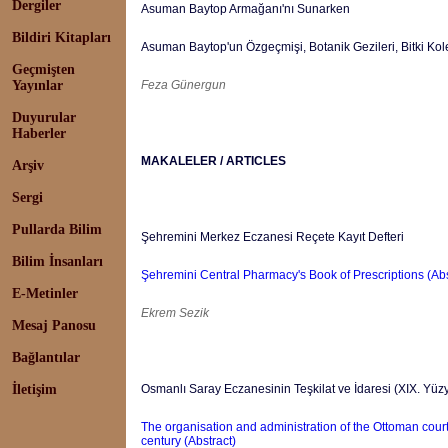
Dergiler
Asuman Baytop Armağanı'nı Sunarken
Bildiri Kitapları
Asuman Baytop'un Özgeçmişi, Botanik Gezileri, Bitki Kolek
Geçmişten
Yayınlar
Feza Günergun
Duyurular
Haberler
MAKALELER / ARTICLES
Arşiv
Sergi
Pullarda Bilim
Şehremini Merkez Eczanesi Reçete Kayıt Defteri
Bilim İnsanları
Şehremini Central Pharmacy's Book of Prescriptions (Abs
E-Metinler
Ekrem Sezik
Mesaj Panosu
Bağlantılar
İletişim
Osmanlı Saray Eczanesinin Teşkilat ve İdaresi (XIX. Yüzyı
The organisation and administration of the Ottoman court
century (Abstract)