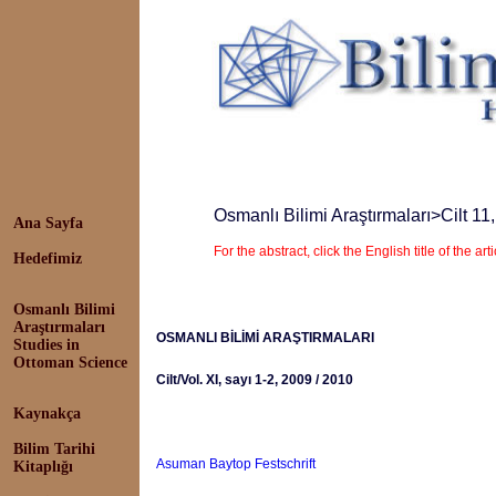
Osmanlı Bilimi Araştırmaları
>Cilt 11
Ana Sayfa
For the abstract, click the English title of the arti
Hedefimiz
Osmanlı Bilimi
Araştırmaları
OSMANLI BİLİMİ ARAŞTIRMALARI
Studies in
Ottoman Science
Cilt/Vol. XI, sayı 1-2, 2009 / 2010
Kaynakça
Bilim Tarihi
Asuman Baytop Festschrift
Kitaplığı