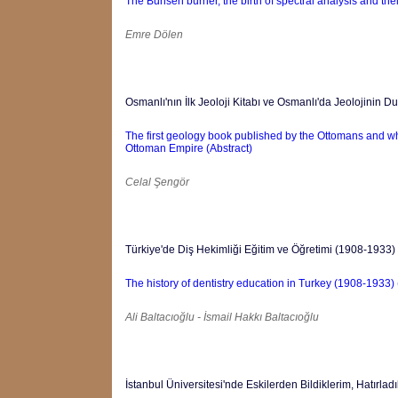
The Bunsen burner, the birth of spectral analysis and thei
Emre Dölen
Osmanlı'nın İlk Jeoloji Kitabı ve Osmanlı'da Jeolojinin D
The first geology book published by the Ottomans and wha
Ottoman Empire (Abstract)
Celal Şengör
Türkiye'de Diş Hekimliği Eğitim ve Öğretimi (1908-1933)
The history of dentistry education in Turkey (1908-1933) 
Ali Baltacıoğlu - İsmail Hakkı Baltacıoğlu
İstanbul Üniversitesi'nde Eskilerden Bildiklerim, Hatırlad