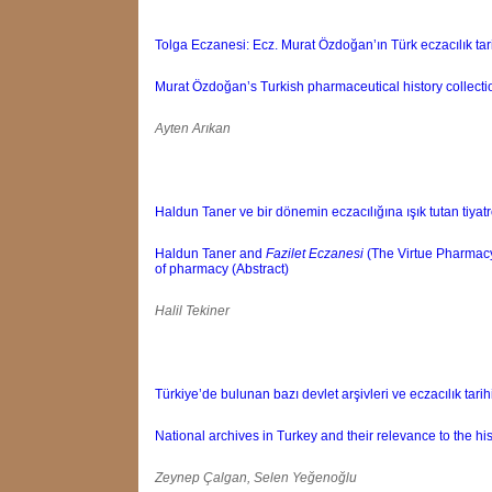
Tolga Eczanesi: Ecz. Murat Özdoğan’ın Türk eczacılık tar
Murat Özdoğan’s Turkish pharmaceutical history collecti
Ayten Arıkan
Haldun Taner ve bir dönemin eczacılığına ışık tutan tiyat
Haldun Taner and
Fazilet Eczanesi
(The Virtue Pharmacy)
of pharmacy (Abstract)
Halil Tekiner
Türkiye’de bulunan bazı devlet arşivleri ve eczacılık tari
National archives in Turkey and their relevance to the hi
Zeynep Çalgan, Selen Yeğenoğlu