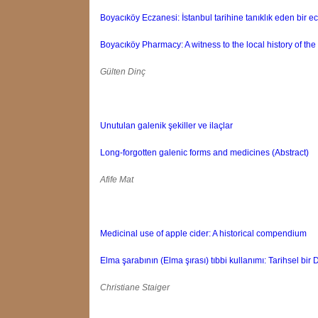
Boyacıköy Eczanesi: İstanbul tarihine tanıklık eden bir e
Boyacıköy Pharmacy: A witness to the local history of the
Gülten Dinç
Unutulan galenik şekiller ve ilaçlar
Long-forgotten galenic forms and medicines (Abstract)
Afife Mat
Medicinal use of apple cider: A historical compendium
Elma şarabının (Elma şırası) tıbbi kullanımı: Tarihsel bir
Christiane Staiger