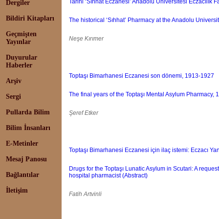
Tarihi ‘Sıhhat Eczanesi’ Anadolu Üniversitesi Eczacılık F
Dergiler
Bildiri Kitapları
The historical ‘Sıhhat’ Pharmacy at the Anadolu Universit
Geçmişten
Neşe Kırımer
Yayınlar
Duyurular
Haberler
Toptaşı Bimarhanesi Eczanesi son dönemi, 1913-1927
Arşiv
The final years of the Toptaşı Mental Asylum Pharmacy, 
Sergi
Pullarda Bilim
Şeref Etker
Bilim İnsanları
E-Metinler
Toptaşı Bimarhanesi Eczanesi için ilaç istemi: Eczacı Yank
Mesaj Panosu
Drugs for the Toptaşı Lunatic Asylum in Scutari: A reques
Bağlantılar
hospital pharmacist (Abstract)
İletişim
Fatih Artvinli