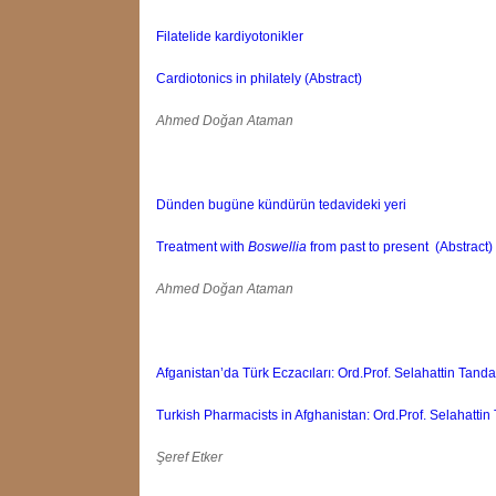
Filatelide kardiyotonikler
Cardiotonics in philately (Abstract)
Ahmed Doğan Ataman
Dünden bugüne kündürün tedavideki yeri
Treatment with
Boswellia
from past to present (Abstract)
Ahmed Doğan Ataman
Afganistan’da Türk Eczacıları: Ord.Prof. Selahattin Tanda
Turkish Pharmacists in Afghanistan: Ord.Prof. Selahattin 
Şeref Etker