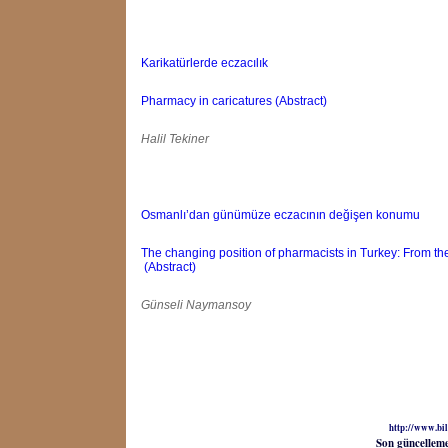
Karikatürlerde eczacılık
Pharmacy in caricatures (Abstract)
Halil Tekiner
Osmanlı’dan günümüze eczacının değişen konumu
The changing position of pharmacists in Turkey: From the
(Abstract)
Günseli Naymansoy
http://www.bil
Son güncellem