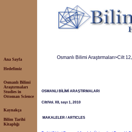
Osmanlı Bilimi Araştırmaları
>Cilt 12
Ana Sayfa
Hedefimiz
Osmanlı Bilimi
Araştırmaları
OSMANLI BİLİMİ ARAŞTIRMALARI
Studies in
Ottoman Science
Cilt/Vol. XII, sayı 1, 2010
Kaynakça
MAKALELER / ARTICLES
Bilim Tarihi
Kitaplığı