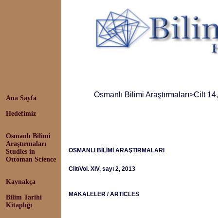
Osmanlı Bilimi Araştırmaları
>Cilt 14
Ana Sayfa
Hedefimiz
Osmanlı Bilimi
Araştırmaları
OSMANLI BİLİMİ ARAŞTIRMALARI
Studies in
Ottoman Science
Cilt/Vol. XIV, sayı 2, 2013
Kaynakça
MAKALELER / ARTICLES
Bilim Tarihi
Kitaplığı