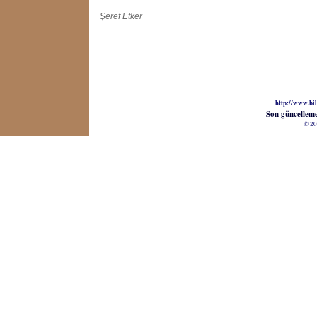
Şeref Etker
http://www.bil
Son güncellem
© 20