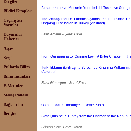
Dergiler
Bimarhaneler ve Mecanin Yönetimi: İki Taslak ve Sürege
Bildiri Kitapları
The Management of Lunatic Asylums and the Insane: Unp
Geçmişten
Ongoing Discussion in Turkey (Abstract)
Yayınlar
Duyurular
Fatih Artvinli – Şeref Etker
Haberler
Arşiv
From Quinaquina to ‘Quinine Law’: A Bitter Chapter in th
Sergi
Pullarda Bilim
Türk Tıbbının Batılılaşma Sürecinde Kınanına Kullanımı:
(Abstract)
Bilim İnsanları
Feza Günergun - Şeref Etker
E-Metinler
Mesaj Panosu
Bağlantılar
Osmanlı’dan Cumhuriyet’e Devlet Kinini
İletişim
State Quinine in Turkey from the Ottoman to the Republic
Gürkan Sert - Emre Dölen