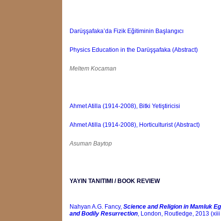
Darüşşafaka’da Fizik Eğitiminin Başlangıcı
Physics Education in the Darüşşafaka (Abstract)
Meltem Kocaman
Ahmet Atilla (1914-2008), Bitki Yetiştiricisi
Ahmet Atilla (1914-2008), Horticulturist (Abstract)
Asuman Baytop
YAYIN TANITIMI / BOOK REVIEW
Nahyan A.G. Fancy,
Science and Religion in Mamluk Egy
and Bodily Resurrection
, London, Routledge, 2013 (xiii 