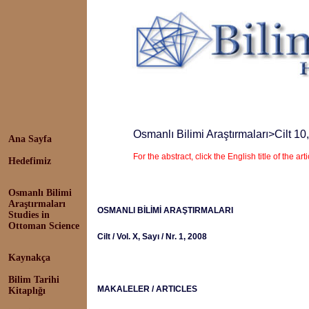
Osmanlı Bilimi Araştırmaları
>Cilt 10
Ana Sayfa
For the abstract, click the English title of the arti
Hedefimiz
Osmanlı Bilimi
Araştırmaları
OSMANLI BİLİMİ ARAŞTIRMALARI
Studies in
Ottoman Science
Cilt / Vol. X, Sayı / Nr. 1, 2008
Kaynakça
Bilim Tarihi
MAKALELER / ARTICLES
Kitaplığı