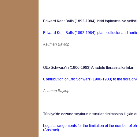
Edward Kent Balls (1892-1984), bitki toplayıcısı ve yetiştir
Edward Kent Balls (1892-1984), plant collector and horticu
Asuman Baytop
Otto Schwarz'ın (1900-1983) Anadolu florasına katkıları
Contribution of Otto Schwarz (1900-1983) to the flora of A
Asuman Baytop
Türkiye'de eczane sayılarının sınırlandırılmasına ilişkin
Legal arrangements for the limitation of the number of 
(Abstract)