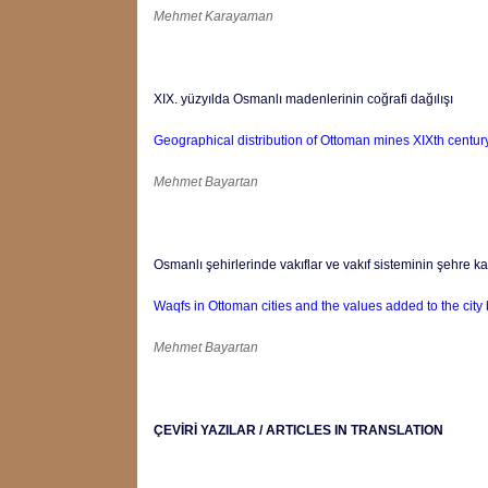
Mehmet Karayaman
XIX. yüzyılda Osmanlı madenlerinin coğrafi dağılışı
Geographical distribution of Ottoman mines XIXth century
Mehmet Bayartan
Osmanlı şehirlerinde vakıflar ve vakıf sisteminin şehre kat
Waqfs in Ottoman cities and the values added to the city 
Mehmet Bayartan
ÇEVİRİ YAZILAR / ARTICLES IN TRANSLATION