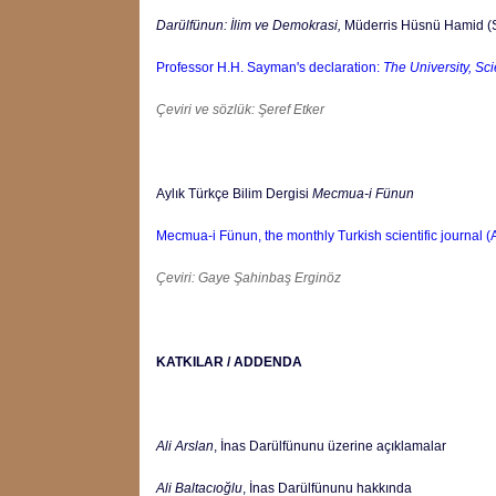
Darülfünun: İlim ve Demokrasi,
Müderris Hüsnü Hamid (Sa
Professor H.H. Sayman's declaration:
The University, S
Çeviri ve sözlük:
Şeref Etker
Aylık Türkçe Bilim Dergisi
Mecmua-i Fünun
Mecmua-i Fünun, the monthly Turkish scientific journal (A
Çeviri:
Gaye Şahinbaş Erginöz
KATKILAR / ADDENDA
Ali Arslan
, İnas Darülfünunu üzerine açıklamalar
Ali Baltacıoğlu
, İnas Darülfünunu hakkında