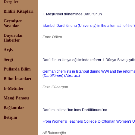
Dergiler
Bildiri Kitapları
II. Meşrutiyet döneminde Darülfünun
Geçmişten
Yayınlar
Istanbul Darülfünunu (University) in the aftermath of the
Duyurular
Emre Dölen
Haberler
Arşiv
Sergi
Darülfünun kimya eğitiminde reform: I. Dünya Savaşı yıl
Pullarda Bilim
German chemists in Istanbul during WWI and the reformat
(
Darülfünun
) (Abstract)
Bilim İnsanları
Feza Günergun
E-Metinler
Mesaj Panosu
Bağlantılar
Darülmuallimat'tan İnas Darülfünunu'na
İletişim
From Women's Teachers College to Ottoman Women's Uni
Ali Baltacıoğlu