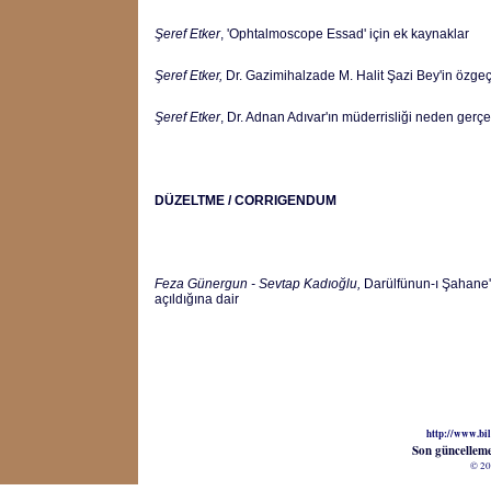
Şeref Etker
, 'Ophtalmoscope Essad' için ek kaynaklar
Şeref Etker,
Dr.
Gazimihalzade M. Halit Şazi Bey'in özge
Şeref Etker
, Dr. Adnan Adıvar'ın müderrisliği neden ger
DÜZELTME / CORRIGENDUM
Feza Günergun - Sevtap Kadıoğlu,
Darülfünun-ı Şahane'
açıldığına dair
http://www.bil
Son güncellem
© 20